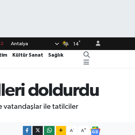
82
°
Antalya
14
02
tim
Kültür Sanat
Sağlık
19
18
lleri doldurdu
19
%0
atandaşlar ile tatilciler
-
+
A
A