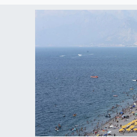
Kültür Sanat
Magazin
Medya
Politika
Sağlık
Spor
Turizm
Yaşam