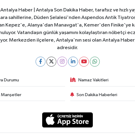
Antalya Haber | Antalya Son Dakika Haber, tarafsız ve hızlı yay
e Lara sahillerine, Düden Şelalesi'nden Aspendos Antik Tiyatr
dan Kepez'e, Alanya'dan Manavgat'a, Kemer'den Finike'ye kad
nuluyor. Vatandaşın günlük yaşamını kolaylaştıran nöbetçi ec
ıyor. Merkezden ilçelere, Antalya'nın sesi olan Antalya Haber; 
adresidir.
va Durumu
Namaz Vakitleri
 Manşetler
Son Dakika Haberleri