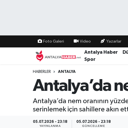
Bilim Teknoloji
Nöbetçi Eczaneler
Bölge
Hava Durumu
Foto Galeri
Video
Yazarlar
Dünya
Namaz Vakitleri
Antalya Haber
D
Spor
Eğitim
Trafik Durumu
HABERLER
ANTALYA
Antalya’da ne
Ekonomi
Süper Lig Puan Durumu ve Fikstür
Genel
Tüm Manşetler
Antalya’da nem oranının yüzde 7
serinlemek için sahillere akın ett
Güncel
Son Dakika Haberleri
05.07.2026 - 23:18
05.07.2026 - 23:18
Güvenlik
Haber Arşivi
YAYINLANMA
GÜNCELLEME