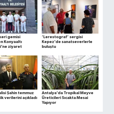
keri gemisi
‘Lerestograf’ sergisi
n Konyaaltı
Kepez’de sanatseverlerle
i’ne ziyaret
buluştu
alisi Şahin temmuz
Antalya’da Tropikal Meyve
ik verilerini açıkladı
Üreticileri Sıcakta Mesai
Yapıyor