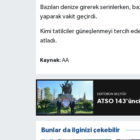
Bazıları denize girerek serinlerken, baz
yaparak vakit geçirdi.
Kimi tatilciler güneşlenmeyi tercih ed
atladı.
Kaynak:
AA
EDITÖRÜN SEÇTIĞI
ATSO 143'üncü
Bunlar da ilginizi çekebilir