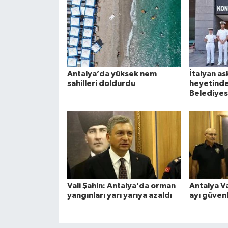
Antalya’da yüksek nem
İtalyan as
sahilleri doldurdu
heyetinde
Belediyes
Vali Şahin: Antalya’da orman
Antalya V
yangınları yarı yarıya azaldı
ayı güvenl