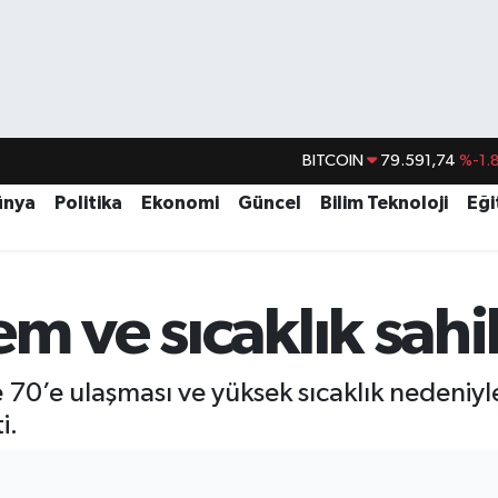
BITCOIN
79.591,74
%-1.
DOLAR
45,43620
%0.
ünya
Politika
Ekonomi
Güncel
Bilim Teknoloji
Eği
EURO
53,38690
%0.
STERLİN
61,60380
%0.
m ve sıcaklık sahi
G.ALTIN
6862,09000
%0.
BİST100
14.598,00
0’e ulaşması ve yüksek sıcaklık nedeniyle v
i.