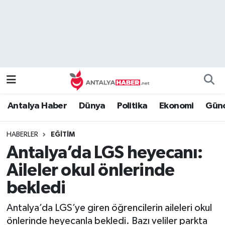
Bilim Teknoloji
Nöbetçi Eczaneler
Bölge
Hava Durumu
Dünya
Namaz Vakitleri
Antalya Haber
Dünya
Politika
Ekonomi
Günc
Eğitim
Trafik Durumu
HABERLER
EĞITIM
Ekonomi
Süper Lig Puan Durumu ve Fikstür
Antalya’da LGS heyecanı:
Genel
Tüm Manşetler
Aileler okul önlerinde
bekledi
Güncel
Son Dakika Haberleri
Antalya’da LGS’ye giren öğrencilerin aileleri okul
Güvenlik
Haber Arşivi
önlerinde heyecanla bekledi. Bazı veliler parkta