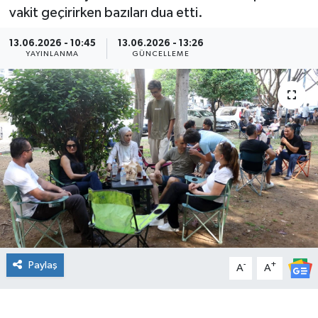
vakit geçirirken bazıları dua etti.
Kültür Sanat
13.06.2026 - 10:45
13.06.2026 - 13:26
YAYINLANMA
GÜNCELLEME
Magazin
Medya
Politika
Sağlık
Spor
Turizm
Paylaş
-
+
A
A
Yaşam