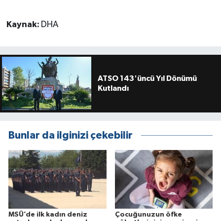
Kaynak:
DHA
ATSO 143'üncü Yıl Dönümü
Kutlandı
Bunlar da ilginizi çekebilir
MSÜ’de ilk kadın deniz
Çocuğunuzun öfke