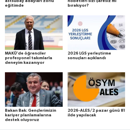
astsubay adayları zorlu
nöbetleri sizi çaresiz mi
eğitimde
bırakıyor?
MAKÜ’de öğrenciler
2026 LGS yerleştirme
profesyonel takımlarla
sonuçları açıklandı
deneyim kazanıyor
Bakan Bak: Gençlerimizin
2026-ALES/2 pazar günü 81
kariyer planlamalarına
ilde yapılacak
destek oluyoruz