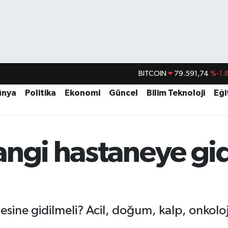
DOLAR
45,43620
%0.
EURO
53,38690
%0.
ünya
Politika
Ekonomi
Güncel
Bilim Teknoloji
Eği
STERLİN
61,60380
%0.
G.ALTIN
6862,09000
%0.
ngi hastaneye gid
BİST100
14.598,00
BITCOIN
79.591,74
%-1.
sine gidilmeli? Acil, doğum, kalp, onkoloji