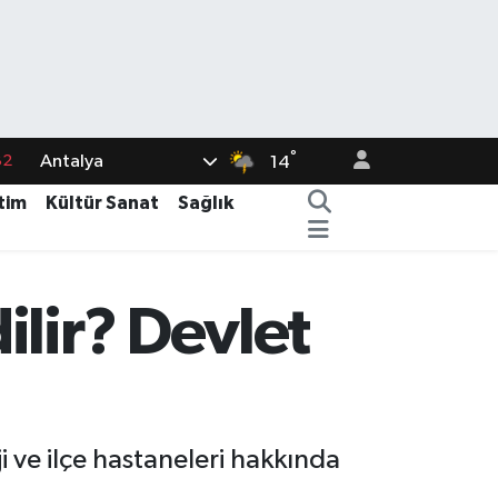
°
Antalya
02
14
19
tim
Kültür Sanat
Sağlık
18
19
ilir? Devlet
%0
82
 ve ilçe hastaneleri hakkında