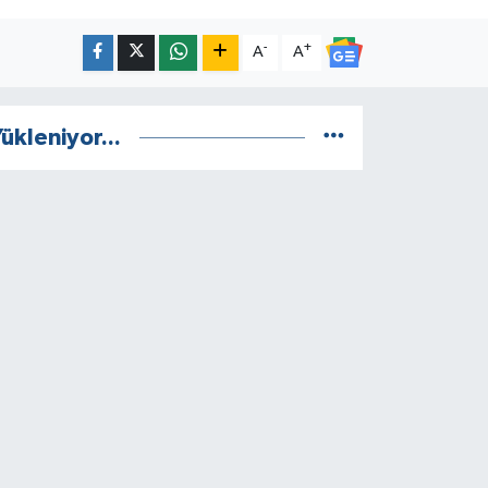
-
+
A
A
ükleniyor...