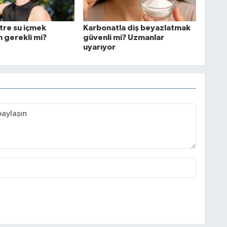
tre su içmek
Karbonatla diş beyazlatmak
 gerekli mi?
güvenli mi? Uzmanlar
uyarıyor