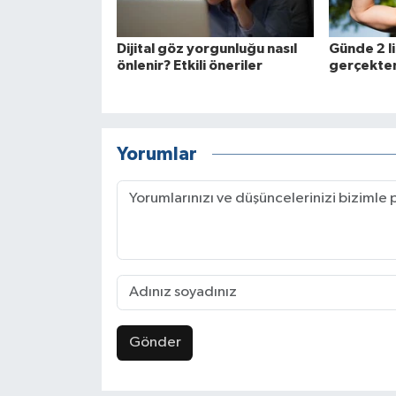
Dijital göz yorgunluğu nasıl
Günde 2 li
önlenir? Etkili öneriler
gerçekten
Yorumlar
Gönder