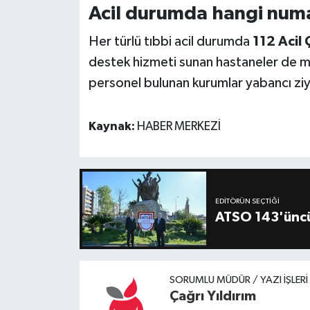
Acil durumda hangi num
Her türlü tıbbi acil durumda
112 Acil
destek hizmeti sunan hastaneler de me
personel bulunan kurumlar yabancı ziyar
Kaynak:
HABER MERKEZİ
EDITÖRÜN SEÇTIĞI
ATSO 143'üncü
SORUMLU MÜDÜR / YAZI İŞLER
Çağrı Yıldırım