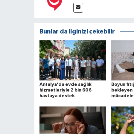
Bunlar da ilginizi çekebilir
Antalya’da evde sağlık
Boyun fıtı
hizmetleriyle 2 bin 606
bekleyen 
hastaya destek
mücadele