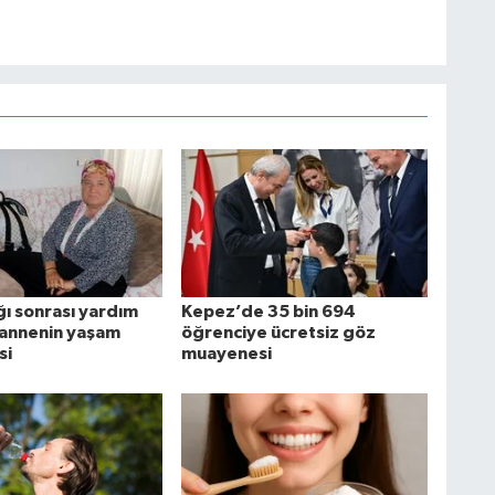
ğı sonrası yardım
Kepez’de 35 bin 694
annenin yaşam
öğrenciye ücretsiz göz
si
muayenesi