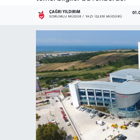
Kültür Sanat
ÇAĞRI YILDIRIM
01.
SORUMLU MÜDÜR / YAZI İŞLERI MÜDÜRÜ
Magazin
Medya
Politika
Sağlık
Spor
Turizm
Yaşam