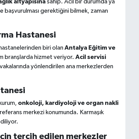
ağlık altyapısına
sahip. Acil bir durumda ya
eye başvurulması gerektiğini bilmek, zaman
ırma Hastanesi
astanelerinden biri olan
Antalya Eğitim ve
m branşlarda hizmet veriyor.
Acil servisi
 vakalarında yönlendirilen ana merkezlerden
stanesi
 kurum,
onkoloji, kardiyoloji ve organ nakli
nin referans merkezi konumunda. Karmaşık
diliyor.
çin tercih edilen merkezler