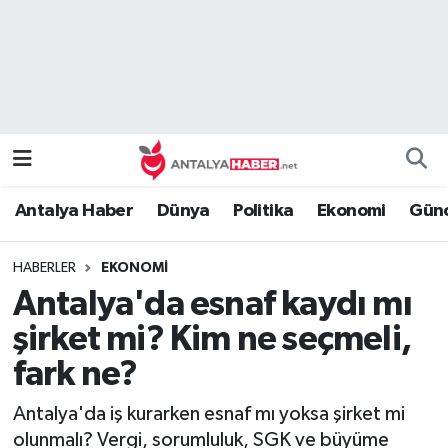
Bilim Teknoloji
Nöbetçi Eczaneler
Bölge
Hava Durumu
Dünya
Namaz Vakitleri
Antalya Haber
Dünya
Politika
Ekonomi
Günc
Eğitim
Trafik Durumu
HABERLER
EKONOMI
Ekonomi
Süper Lig Puan Durumu ve Fikstür
Antalya'da esnaf kaydı mı
Genel
Tüm Manşetler
şirket mi? Kim ne seçmeli,
fark ne?
Güncel
Son Dakika Haberleri
Antalya'da iş kurarken esnaf mı yoksa şirket mi
Güvenlik
Haber Arşivi
olunmalı? Vergi, sorumluluk, SGK ve büyüme