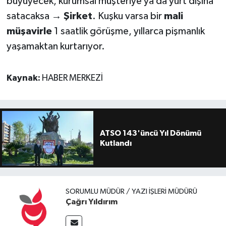
büyüyecek, kurumsal müşteriye ya da yurt dışına
satacaksa →
Şirket
. Kuşku varsa bir
mali
müşavirle
1 saatlik görüşme, yıllarca pişmanlık
yaşamaktan kurtarıyor.
Kaynak:
HABER MERKEZİ
ATSO 143'üncü Yıl Dönümü
Kutlandı
SORUMLU MÜDÜR / YAZI İŞLERI MÜDÜRÜ
Çağrı Yıldırım