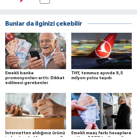
Bunlar da ilginizi çekebilir
Emekli banka
THY, temmuz ayında 9,5
promosyonları arttı: Dikkat
milyon yolcu taşıdı
edilmesi gerekenler
İnternetten aldığınız ürünü
Emekli maaş farkı hesaplara