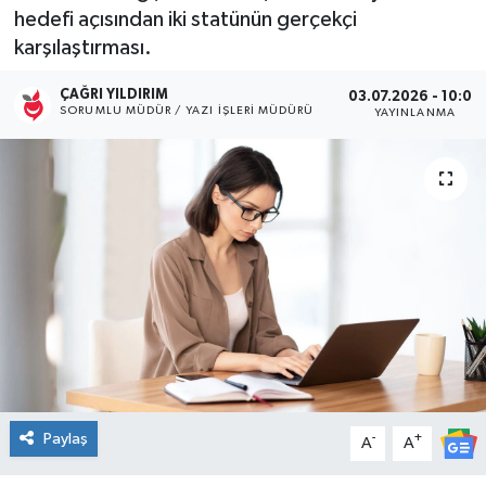
hedefi açısından iki statünün gerçekçi
Kültür Sanat
karşılaştırması.
Magazin
ÇAĞRI YILDIRIM
03.07.2026 - 10:05
SORUMLU MÜDÜR / YAZI İŞLERI MÜDÜRÜ
YAYINLANMA
Medya
Politika
Sağlık
Spor
Turizm
Yaşam
Paylaş
-
+
A
A