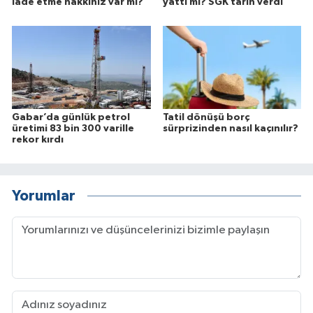
iade etme hakkınız var mı?
yattı mı? SGK tarih verdi
Gabar’da günlük petrol
Tatil dönüşü borç
üretimi 83 bin 300 varille
sürprizinden nasıl kaçınılır?
rekor kırdı
Yorumlar