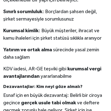
ölçeklenebilir bir yapı için belirleyici:
Sınırlı sorumluluk
: Borçlardan şahsen değil,
şirket sermayesiyle sorumlusunuz
Kurumsal kimlik
: Büyük müşteriler, ihracat ve
kamu ihaleleri için şirket statüsü sıklıkla aranıyor
Yatırım ve ortak alma
sürecinde yasal zemin
daha sağlam
KDV iadesi, AR-GE teşviki gibi
kurumsal vergi
avantajlarından
yararlanabilme
Dezavantajlar: Kim neyi göze almalı?
Esnaf için en büyük dezavantaj: Belirli bir ciroya
geçince
gerçek usule tabi olmak
ve deftere
geçmek zorunlu hale geliyor. Şirket için ise