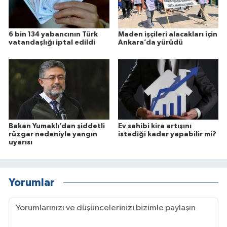
6 bin 134 yabancının Türk
Maden işçileri alacakları için
vatandaşlığı iptal edildi
Ankara’da yürüdü
Bakan Yumaklı’dan şiddetli
Ev sahibi kira artışını
rüzgar nedeniyle yangın
istediği kadar yapabilir mi?
uyarısı
Yorumlar