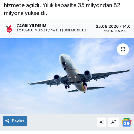
hizmete açıldı. Yıllık kapasite 35 milyondan 82
Kültür Sanat
milyona yükseldi.
Magazin
ÇAĞRI YILDIRIM
25.06.2026 - 14:00
SORUMLU MÜDÜR / YAZI İŞLERI MÜDÜRÜ
YAYINLANMA
Medya
Politika
Sağlık
Spor
Turizm
Yaşam
Paylaş
-
+
A
A