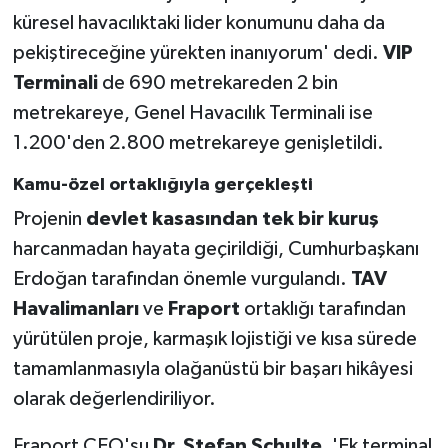
küresel havacılıktaki lider konumunu daha da
pekiştireceğine yürekten inanıyorum' dedi.
VIP
Terminali
de 690 metrekareden 2 bin
metrekareye, Genel Havacılık Terminali ise
1.200'den 2.800 metrekareye genişletildi.
Kamu-özel ortaklığıyla gerçekleşti
Projenin
devlet kasasından tek bir kuruş
harcanmadan hayata geçirildiği, Cumhurbaşkanı
Erdoğan tarafından önemle vurgulandı.
TAV
Havalimanları
ve
Fraport
ortaklığı tarafından
yürütülen proje, karmaşık lojistiği ve kısa sürede
tamamlanmasıyla olağanüstü bir başarı hikâyesi
olarak değerlendiriliyor.
Fraport CEO'su
Dr. Stefan Schulte
, 'Ek terminal