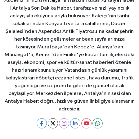
Akdeniz'in incisi Antalya'nın nabzını tutan Antalya Haber
| Antalya Son Dakika Haber, tarafsız ve hızlı yayıncılık
anlayışıyla okuyucularıyla buluşuyor. Kaleiçi'nin tarihi
sokaklarından Konyaaltı ve Lara sahillerine, Düden
Şelalesi'nden Aspendos Antik Tiyatrosu'na kadar şehrin
her köşesinden gelişmeler anbean sayfalarımıza
taşınıyor. Muratpaşa'dan Kepez'e, Alanya'dan
Manavgat'a, Kemer'den Finike'ye kadar tüm ilçelerdeki
asayiş, ekonomi, spor ve kültür-sanat haberleri özenle
hazırlanarak sunuluyor. Vatandaşın günlük yaşamını
kolaylaştıran nöbetçi eczane listesi, hava durumu, trafik
yoğunluğu ve deprem bilgileri de güncel olarak
paylaşılıyor. Merkezden ilçelere, Antalya'nın sesi olan
Antalya Haber; doğru, hızlı ve güvenilir bilgiye ulaşmanın
adresidir.