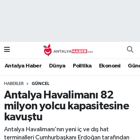
Bilim Teknoloji
Nöbetçi Eczaneler
Bölge
Hava Durumu
Dünya
Namaz Vakitleri
Antalya Haber
Dünya
Politika
Ekonomi
Günc
Eğitim
Trafik Durumu
HABERLER
GÜNCEL
Ekonomi
Süper Lig Puan Durumu ve Fikstür
Antalya Havalimanı 82
Genel
Tüm Manşetler
milyon yolcu kapasitesine
kavuştu
Güncel
Son Dakika Haberleri
Antalya Havalimanı'nın yeni iç ve dış hat
Güvenlik
Haber Arşivi
terminalleri Cumhurbaşkanı Erdoğan tarafından