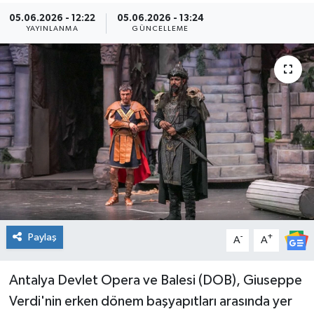
05.06.2026 - 12:22
05.06.2026 - 13:24
Kültür Sanat
YAYINLANMA
GÜNCELLEME
Magazin
Medya
Politika
Sağlık
Spor
Paylaş
-
+
Turizm
A
A
Yaşam
Antalya Devlet Opera ve Balesi (DOB), Giuseppe
Verdi'nin erken dönem başyapıtları arasında yer