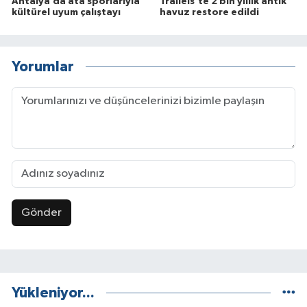
Antalya’da ata sporlarıyla
Tralleis’te 2 bin yıllık antik
kültürel uyum çalıştayı
havuz restore edildi
Yorumlar
Gönder
Yükleniyor...