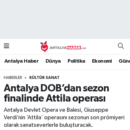
Bilim Teknoloji
Nöbetçi Eczaneler
Bölge
Hava Durumu
Dünya
Namaz Vakitleri
Antalya Haber
Dünya
Politika
Ekonomi
Günc
Eğitim
Trafik Durumu
HABERLER
KÜLTÜR SANAT
Ekonomi
Süper Lig Puan Durumu ve Fikstür
Antalya DOB’dan sezon
Genel
Tüm Manşetler
finalinde Attila operası
Antalya Devlet Opera ve Balesi, Giuseppe
Güncel
Son Dakika Haberleri
Verdi’nin ‘Attila’ operasını sezonun son prömiyeri
olarak sanatseverlerle buluşturacak.
Güvenlik
Haber Arşivi