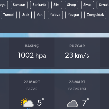
arya
Samsun
Şanlıurfa
Siirt
Sinop
Sivas
Şırnak
Tunceli
Uşak
Van
Yalova
Yozgat
Zonguldak
BASINÇ
RÜZGAR
1002
23
hpa
km/s
22 MART
23 MART
PAZAR
PAZARTESI
°
°
5
7