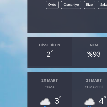
Ordu
Osmaniye
Rize
Sak
HISSEDILEN
NEM
°
2
%93
20 MART
21 MART
CUMA
CUMARTESI
°
°
3
4