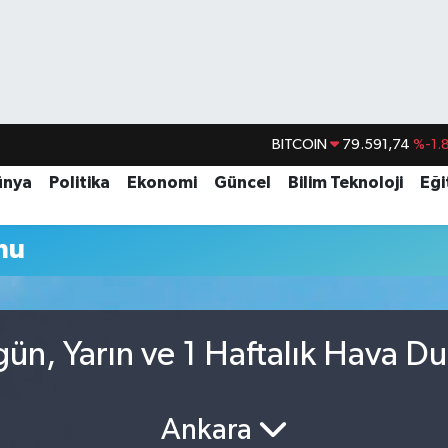
BITCOIN
79.591,74
%-1.
DOLAR
45,43620
%0.
ünya
Politika
Ekonomi
Güncel
Bilim Teknoloji
Eği
EURO
53,38690
%0.
mu
STERLİN
61,60380
%0.
G.ALTIN
6862,09000
%0.
BİST100
14.598,00
n, Yarın ve 1 Haftalık Hava D
Ankara