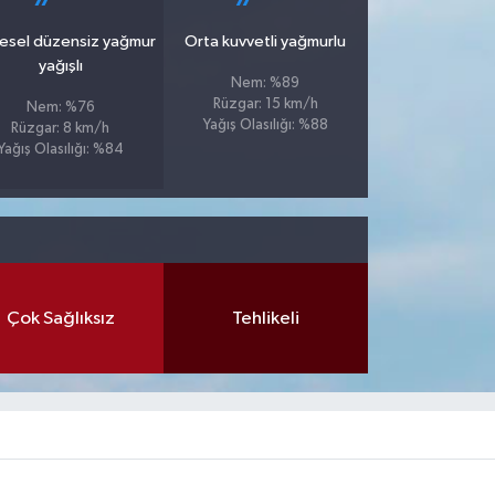
esel düzensiz yağmur
Orta kuvvetli yağmurlu
yağışlı
Nem: %89
Rüzgar: 15 km/h
Nem: %76
Yağış Olasılığı: %88
Rüzgar: 8 km/h
Yağış Olasılığı: %84
Çok Sağlıksız
Tehlikeli