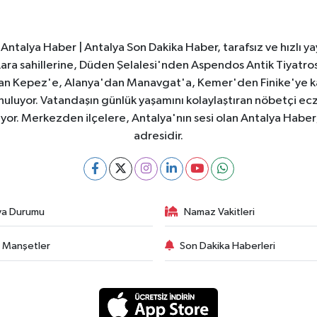
Antalya Haber | Antalya Son Dakika Haber, tarafsız ve hızlı yay
e Lara sahillerine, Düden Şelalesi'nden Aspendos Antik Tiyatr
dan Kepez'e, Alanya'dan Manavgat'a, Kemer'den Finike'ye kad
nuluyor. Vatandaşın günlük yaşamını kolaylaştıran nöbetçi ec
ıyor. Merkezden ilçelere, Antalya'nın sesi olan Antalya Haber; 
adresidir.
va Durumu
Namaz Vakitleri
 Manşetler
Son Dakika Haberleri