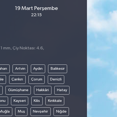
19 Mart Perşembe
22:15
 1 mm, Çiy Noktası: 4.6,
ahan
Artvin
Aydın
Balıkesir
le
Çankırı
Çorum
Denizli
Gümüşhane
Hakkâri
Hatay
onu
Kayseri
Kilis
Kırıkkale
Muğla
Muş
Nevşehir
Niğde