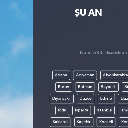
Kültür Sanat
ŞU AN
Magazin
Medya
Nem: %93, Hissedilen S
Politika
Sağlık
Adana
Adıyaman
Afyonkarahis
Spor
Bartın
Batman
Bayburt
Bi
Turizm
Diyarbakır
Düzce
Edirne
Elaz
Iğdır
Isparta
İstanbul
İzmi
Yaşam
Kırklareli
Kırşehir
Kocaeli
Ko