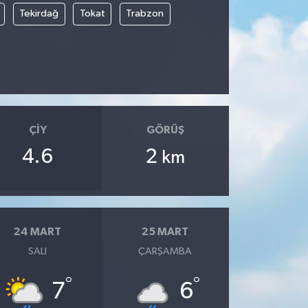
Tekirdağ
Tokat
Trabzon
ÇIY
GÖRÜŞ
4.6
2
km
24 MART
25 MART
SALI
ÇARŞAMBA
°
°
7
6