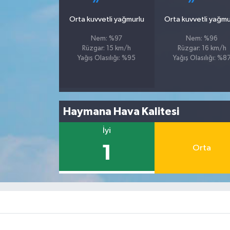
Orta kuvvetli yağmurlu
Orta kuvvetli yağmu
Nem: %97
Nem: %96
Rüzgar: 15 km/h
Rüzgar: 16 km/h
Yağış Olasılığı: %95
Yağış Olasılığı: %8
Haymana Hava Kalitesi
İyi
1
Orta