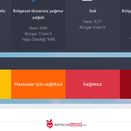
rlu
Bölgesel düzensiz yağmur
Sisli
Bölg
yağışlı
Nem: %77
Rüzgar: 9 km/h
Nem: %89
7
Rüzgar: 11 km/h
Yağış Olasılığı: %88
Hassaslar için sağlıksız
Sağlıksız