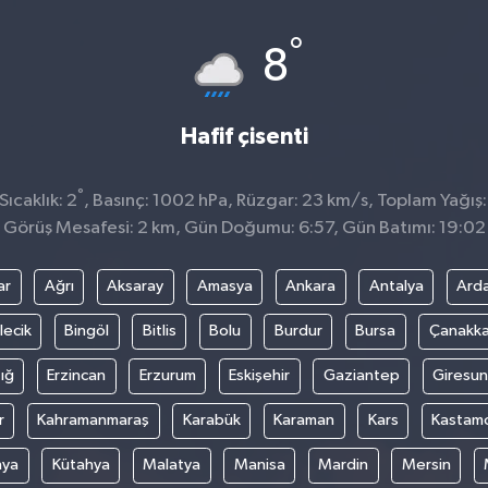
°
8
Hafif çisenti
°
ıcaklık: 2
, Basınç: 1002 hPa, Rüzgar: 23 km/s, Toplam Yağış:
Görüş Mesafesi: 2 km, Gün Doğumu: 6:57, Gün Batımı: 19:02
ar
Ağrı
Aksaray
Amasya
Ankara
Antalya
Ard
lecik
Bingöl
Bitlis
Bolu
Burdur
Bursa
Çanakka
ığ
Erzincan
Erzurum
Eskişehir
Gaziantep
Giresun
r
Kahramanmaraş
Karabük
Karaman
Kars
Kastam
nya
Kütahya
Malatya
Manisa
Mardin
Mersin