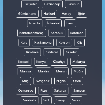
Eskişehir
Gaziantep
Giresun
Gümüşhane
Hakkâri
Hatay
Iğdır
Isparta
İstanbul
İzmir
Kahramanmaraş
Karabük
Karaman
Kars
Kastamonu
Kayseri
Kilis
Kırıkkale
Kırklareli
Kırşehir
Kocaeli
Konya
Kütahya
Malatya
Manisa
Mardin
Mersin
Muğla
Muş
Nevşehir
Niğde
Ordu
Osmaniye
Rize
Sakarya
Samsun
Şanlıurfa
Siirt
Sinop
Sivas