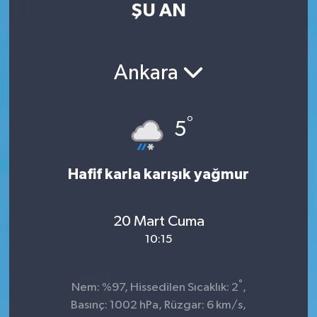
ŞU AN
Kültür Sanat
Magazin
Ankara
Medya
°
5
Politika
Sağlık
Hafif karla karışık yağmur
Spor
20 Mart Cuma
10:15
Turizm
Yaşam
°
Nem: %97, Hissedilen Sıcaklık: 2
,
Basınç: 1002 hPa, Rüzgar: 6 km/s,