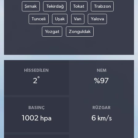
Şırnak
Tekirdağ
Tokat
Trabzon
Tunceli
Uşak
Van
Yalova
Yozgat
Zonguldak
HISSEDILEN
NEM
°
2
%97
BASINÇ
RÜZGAR
1002
6
hpa
km/s