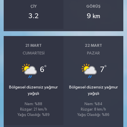
ÇIY
GÖRÜŞ
3.2
9
km
21 MART
22 MART
CUMARTESI
PAZAR
°
°
6
7
Bölgesel düzensiz yağmur
Bölgesel düzensiz yağmur
yağışlı
yağışlı
Nem: %88
Nem: %84
Rüzgar: 21 km/h
Rüzgar: 8 km/h
Yağış Olasılığı: %89
Yağış Olasılığı: %86