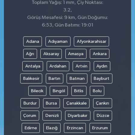
Toplam Yağış: 1 mm, Çiy Noktası:
3.2,
Görüş Mesafesi: 9 km, Gün Doğumu:
6:53, Gün Batımı: 19:01
Adana
Adıyaman
Afyonkarahisar
Ağrı
Aksaray
Amasya
Ankara
Antalya
Ardahan
Artvin
Aydın
Balıkesir
Bartın
Batman
Bayburt
Bilecik
Bingöl
Bitlis
Bolu
Burdur
Bursa
Çanakkale
Çankırı
Çorum
Denizli
Diyarbakır
Düzce
Edirne
Elazığ
Erzincan
Erzurum