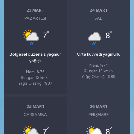
23 MART
24 MART
PAZARTESI
SALI
°
°
7
8
Bölgesel düzensiz yağmur
Orta kuvvetli yağmurlu
yağışlı
Nem: %74
Rüzgar: 13 km/h
Nem: %75
Yağış Olasılığı: %89
Rüzgar: 13 km/h
Yağış Olasılığı: %87
25 MART
26 MART
ÇARŞAMBA
PERŞEMBE
°
°
7
8