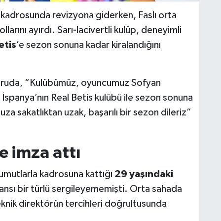
kadrosunda revizyona giderken, Faslı orta
ollarını ayırdı. Sarı-lacivertli kulüp, deneyimli
etis
’e sezon sonuna kadar kiralandığını
yuruda, “Kulübümüz, oyuncumuz Sofyan
 İspanya’nın Real Betis kulübü ile sezon sonuna
a sakatlıktan uzak, başarılı bir sezon dileriz”
e imza attı
umutlarla kadrosuna kattığı
29 yaşındaki
nsı bir türlü sergileyememişti. Orta sahada
nik direktörün tercihleri doğrultusunda