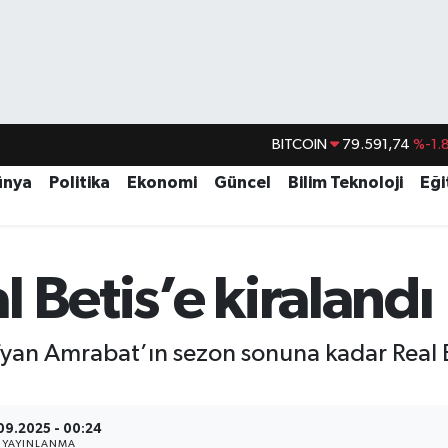
DOLAR
45,43620
%0.
EURO
53,38690
%0.
ünya
Politika
Ekonomi
Güncel
Bilim Teknoloji
Eği
STERLİN
61,60380
%0.
G.ALTIN
6862,09000
%0.
 Betis’e kiralandı
BİST100
14.598,00
BITCOIN
79.591,74
%-1.
yan Amrabat’ın sezon sonuna kadar Real Bet
09.2025 - 00:24
YAYINLANMA