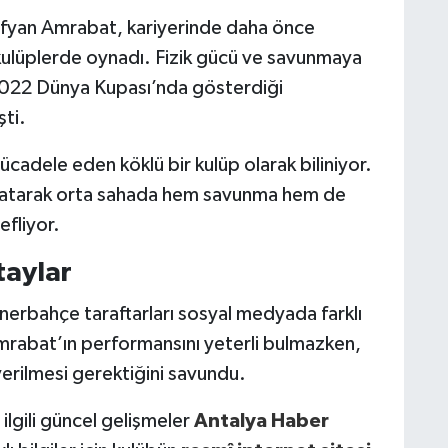
Sofyan Amrabat, kariyerinde daha önce
ı kulüplerde oynadı. Fizik gücü ve savunmaya
 2022 Dünya Kupası’nda gösterdiği
şti.
ücadele eden köklü bir kulüp olarak biliniyor.
 katarak orta sahada hem savunma hem de
fliyor.
taylar
nerbahçe taraftarları sosyal medyada farklı
Amrabat’ın performansını yeterli bulmazken,
verilmesi gerektiğini savundu.
ilgili güncel gelişmeler
Antalya Haber