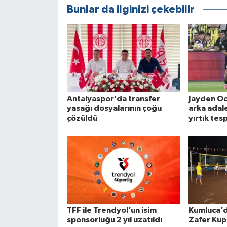
Bunlar da ilginizi çekebilir
Antalyaspor’da transfer
Jayden O
yasağı dosyalarının çoğu
arka adal
çözüldü
yırtık tesp
TFF ile Trendyol’un isim
Kumluca’
sponsorluğu 2 yıl uzatıldı
Zafer Kup