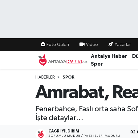
Bilim Teknoloji
Nöbetçi Eczaneler
Bölge
Hava Durumu
Foto Galeri
Video
Yazarlar
Dünya
Namaz Vakitleri
Antalya Haber
D
Spor
Eğitim
Trafik Durumu
HABERLER
SPOR
Amrabat, Real
Ekonomi
Süper Lig Puan Durumu ve Fikstür
Genel
Tüm Manşetler
Fenerbahçe, Faslı orta saha Sof
İşte detaylar…
Güncel
Son Dakika Haberleri
ÇAĞRI YILDIRIM
02.
Güvenlik
Haber Arşivi
SORUMLU MÜDÜR / YAZI İŞLERI MÜDÜRÜ