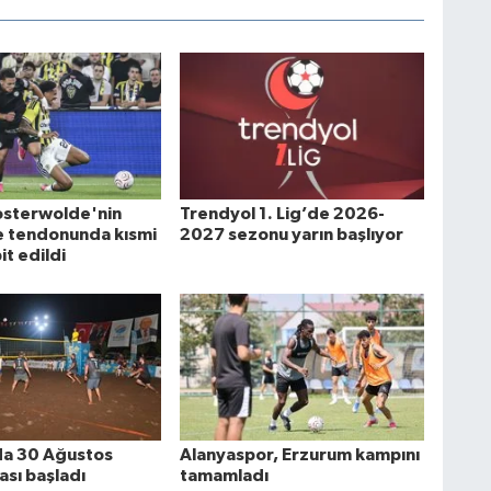
osterwolde'nin
Trendyol 1. Lig’de 2026-
e tendonunda kısmi
2027 sezonu yarın başlıyor
it edildi
da 30 Ağustos
Alanyaspor, Erzurum kampını
ası başladı
tamamladı