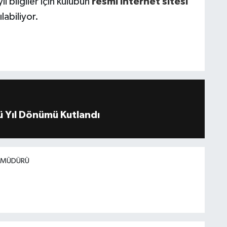
lı bilgiler için kulübün
resmî internet sitesi
labiliyor.
 Yıl Dönümü Kutlandı
I MÜDÜRÜ