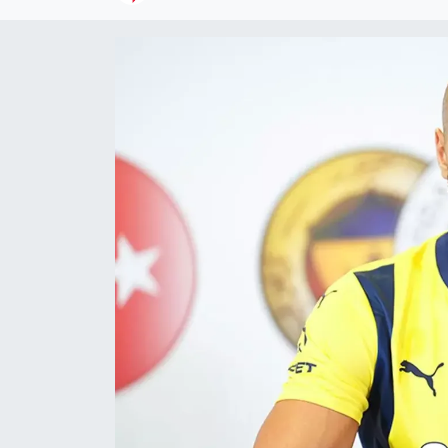
Kültür Sanat
Magazin
Medya
Politika
Sağlık
Spor
Turizm
Yaşam