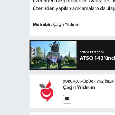
üzerinden takip edilebilir. Ayrıca detay
üzerinden yapılan açıklamalara da ulaşı
Muhabir:
Çağrı Yıldırım
EDITÖRÜN SEÇTIĞI
ATSO 143'üncü
SORUMLU MÜDÜR / YAZI İŞLER
Çağrı Yıldırım