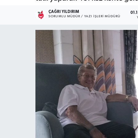
Kültür Sanat
ÇAĞRI YILDIRIM
01.
SORUMLU MÜDÜR / YAZI İŞLERI MÜDÜRÜ
Magazin
Medya
Politika
Sağlık
Spor
Turizm
Yaşam