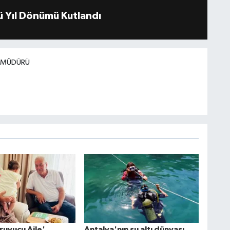
 Yıl Dönümü Kutlandı
I MÜDÜRÜ
ruyucu Aile'
Antalya'nın su altı dünyası