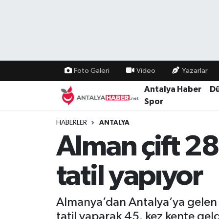
Bilim Teknoloji
Nöbetçi Eczaneler
Bölge
Hava Durumu
Foto Galeri
Video
Yazarlar
Dünya
Namaz Vakitleri
Antalya Haber
D
Spor
Eğitim
Trafik Durumu
HABERLER
ANTALYA
Alman çift 28
Ekonomi
Süper Lig Puan Durumu ve Fikstür
Genel
Tüm Manşetler
tatil yapıyor
Güncel
Son Dakika Haberleri
Almanya’dan Antalya’ya gelen 
Güvenlik
Haber Arşivi
tatil yaparak 45. kez kente geld