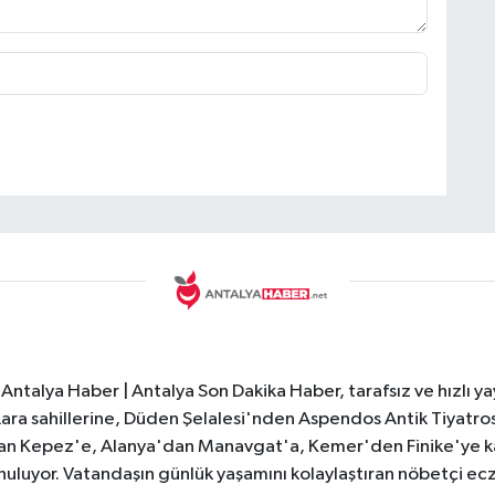
Antalya Haber | Antalya Son Dakika Haber, tarafsız ve hızlı yay
e Lara sahillerine, Düden Şelalesi'nden Aspendos Antik Tiyatr
dan Kepez'e, Alanya'dan Manavgat'a, Kemer'den Finike'ye kad
nuluyor. Vatandaşın günlük yaşamını kolaylaştıran nöbetçi ec