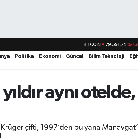
BITCOIN
79.591,74
%-1.
DOLAR
45,43620
%0.
ünya
Politika
Ekonomi
Güncel
Bilim Teknoloji
Eği
EURO
53,38690
%0.
STERLİN
61,60380
%0.
G.ALTIN
6862,09000
%0.
 yıldır aynı otelde
BİST100
14.598,00
Krüger çifti, 1997’den bu yana Manavgat’t
i.