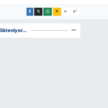
-
+
A
A
ükleniyor...