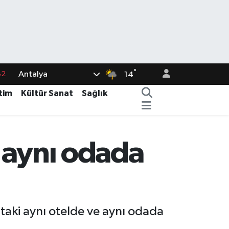
82
°
Antalya
14
02
tim
Kültür Sanat
Sağlık
19
18
19
, aynı odada
%0
aki aynı otelde ve aynı odada