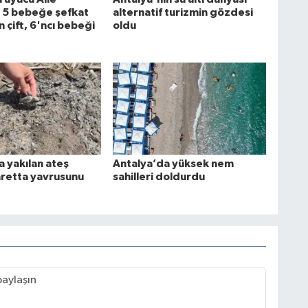
 5 bebeğe şefkat
alternatif turizmin gözdesi
n çift, 6'ncı bebeği
oldu
a yakılan ateş
Antalya’da yüksek nem
aretta yavrusunu
sahilleri doldurdu