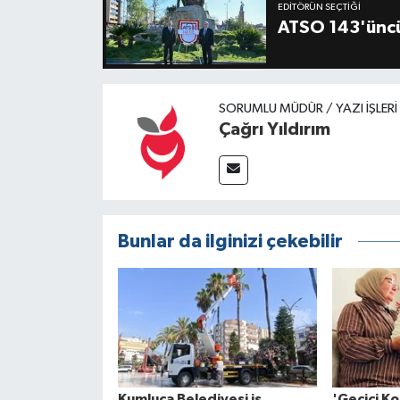
EDITÖRÜN SEÇTIĞI
ATSO 143'üncü
SORUMLU MÜDÜR / YAZI İŞLER
Çağrı Yıldırım
Bunlar da ilginizi çekebilir
Kumluca Belediyesi iş
'Geçici Ko