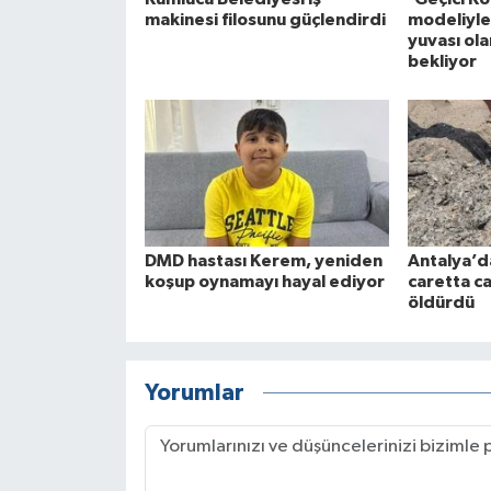
makinesi filosunu güçlendirdi
modeliyle
yuvası ola
bekliyor
DMD hastası Kerem, yeniden
Antalya’d
koşup oynamayı hayal ediyor
caretta c
öldürdü
Yorumlar