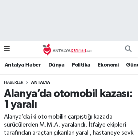
Bilim Teknoloji
Nöbetçi Eczaneler
Bölge
Hava Durumu
Dünya
Namaz Vakitleri
Antalya Haber
Dünya
Politika
Ekonomi
Günc
Eğitim
Trafik Durumu
HABERLER
ANTALYA
Ekonomi
Süper Lig Puan Durumu ve Fikstür
Alanya’da otomobil kazası:
Genel
Tüm Manşetler
1 yaralı
Alanya’da iki otomobilin çarpıştığı kazada
Güncel
Son Dakika Haberleri
sürücülerden M.M.A. yaralandı. İtfaiye ekipleri
tarafından araçtan çıkarılan yaralı, hastaneye sevk
Güvenlik
Haber Arşivi