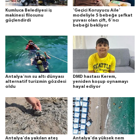
Kumluca Belediyesi iş
'Geçici Koruyucu Aile'
makinesi filosunu
modeliyle 5 bebeğe şefkat
güçlendirdi
yuvası olan çift, 6'ncı
bebeği bekliyor
Antalya'nın su altı dünyası
DMD hastası Kerem,
alternatif turizmin gözdesi
yeniden koşup oynamayı
oldu
hayal ediyor
Antalya’da yakılan ateş
Antalya’da yüksek nem