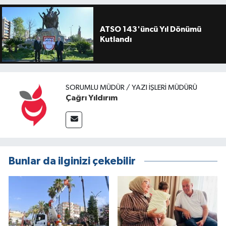
ATSO 143'üncü Yıl Dönümü
Kutlandı
SORUMLU MÜDÜR / YAZI İŞLERI MÜDÜRÜ
Çağrı Yıldırım
Bunlar da ilginizi çekebilir