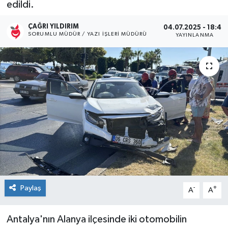
edildi.
Kültür Sanat
ÇAĞRI YILDIRIM
04.07.2025 - 18:43
SORUMLU MÜDÜR / YAZI İŞLERI MÜDÜRÜ
YAYINLANMA
Magazin
Medya
Politika
Sağlık
Spor
Turizm
Paylaş
-
+
A
A
Yaşam
Antalya'nın Alanya ilçesinde iki otomobilin