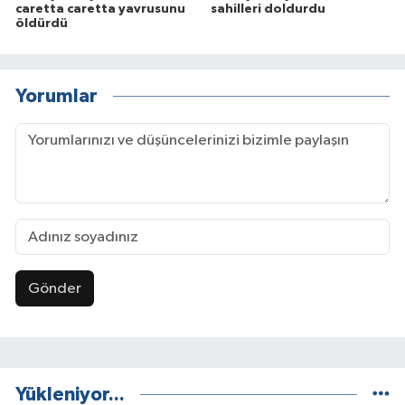
caretta caretta yavrusunu
sahilleri doldurdu
öldürdü
Yorumlar
Gönder
Yükleniyor...