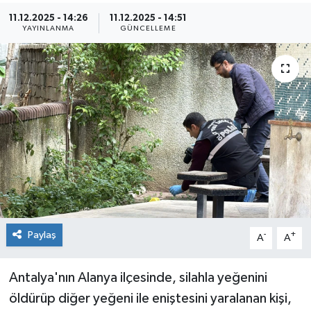
11.12.2025 - 14:26
11.12.2025 - 14:51
Kültür Sanat
YAYINLANMA
GÜNCELLEME
Magazin
Medya
Politika
Sağlık
Spor
Paylaş
-
+
Turizm
A
A
Yaşam
Antalya'nın Alanya ilçesinde, silahla yeğenini
öldürüp diğer yeğeni ile eniştesini yaralanan kişi,