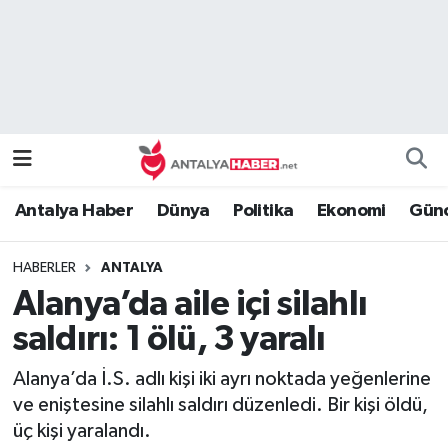
Bilim Teknoloji
Nöbetçi Eczaneler
Bölge
Hava Durumu
Dünya
Namaz Vakitleri
Antalya Haber
Dünya
Politika
Ekonomi
Günc
Eğitim
Trafik Durumu
HABERLER
ANTALYA
Ekonomi
Süper Lig Puan Durumu ve Fikstür
Alanya’da aile içi silahlı
Genel
Tüm Manşetler
saldırı: 1 ölü, 3 yaralı
Alanya’da İ.S. adlı kişi iki ayrı noktada yeğenlerine
Güncel
Son Dakika Haberleri
ve eniştesine silahlı saldırı düzenledi. Bir kişi öldü,
üç kişi yaralandı.
Güvenlik
Haber Arşivi