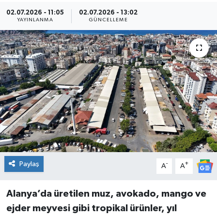
02.07.2026 - 11:05
02.07.2026 - 13:02
Kültür Sanat
YAYINLANMA
GÜNCELLEME
Magazin
Medya
Politika
Sağlık
Spor
Paylaş
-
+
Turizm
A
A
Yaşam
Alanya’da üretilen muz, avokado, mango ve
ejder meyvesi gibi tropikal ürünler, yıl