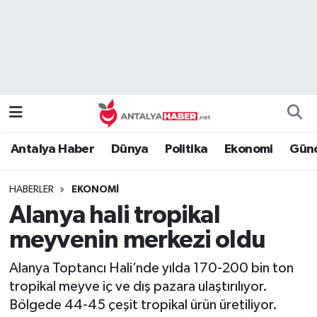
Bilim Teknoloji
Nöbetçi Eczaneler
Bölge
Hava Durumu
Dünya
Namaz Vakitleri
Antalya Haber
Dünya
Politika
Ekonomi
Günc
Eğitim
Trafik Durumu
HABERLER
EKONOMI
Ekonomi
Süper Lig Puan Durumu ve Fikstür
Alanya hali tropikal
Genel
Tüm Manşetler
meyvenin merkezi oldu
Alanya Toptancı Hali’nde yılda 170-200 bin ton
Güncel
Son Dakika Haberleri
tropikal meyve iç ve dış pazara ulaştırılıyor.
Bölgede 44-45 çeşit tropikal ürün üretiliyor.
Güvenlik
Haber Arşivi