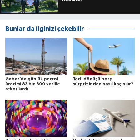
Bunlar da ilginizi çekebilir
Gabar’da günlük petrol
Tatil dönüşü borç
üretimi 83 bin 300 varille
sürprizinden nasıl kaçınılır?
rekor kırdı