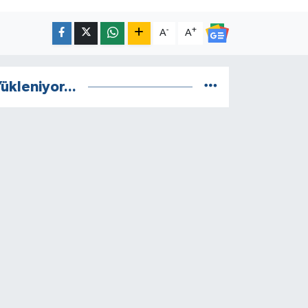
-
+
A
A
ükleniyor...