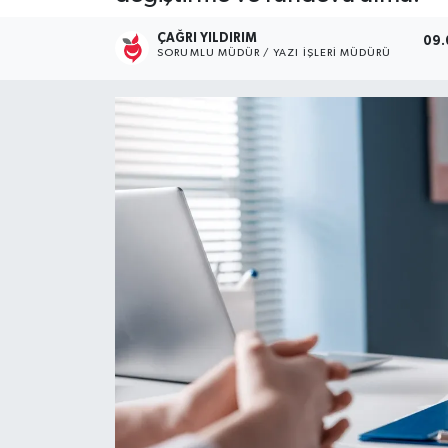
Kültür Sanat
ÇAĞRI YILDIRIM
09.
SORUMLU MÜDÜR / YAZI İŞLERI MÜDÜRÜ
Magazin
Medya
Politika
Sağlık
Spor
Turizm
Yaşam