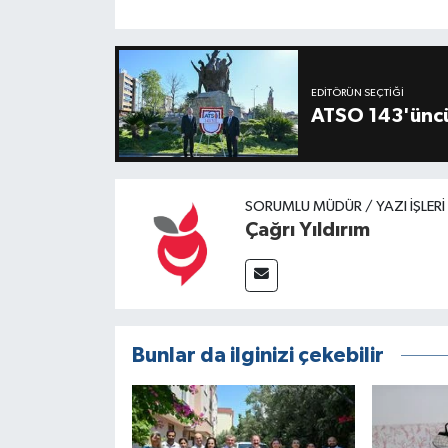
EDITÖRÜN SEÇTIĞI
ATSO 143'üncü
SORUMLU MÜDÜR / YAZI İŞLER
Çağrı Yıldırım
Bunlar da ilginizi çekebilir