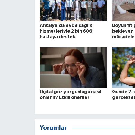
Antalya’da evde sağlık
Boyun fıtı
hizmetleriyle 2 bin 606
bekleyen 
hastaya destek
mücadele
Dijital göz yorgunluğu nasıl
Günde 2 li
önlenir? Etkili öneriler
gerçekten
Yorumlar