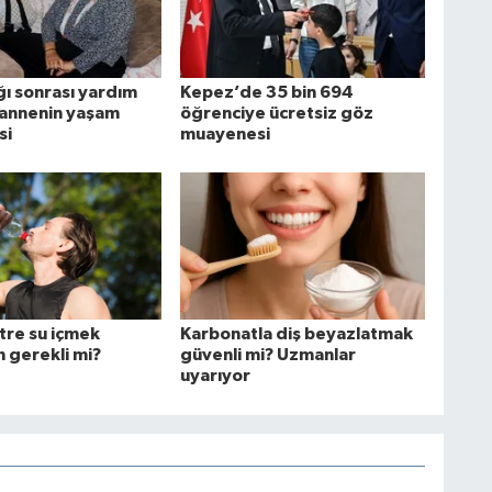
ğı sonrası yardım
Kepez’de 35 bin 694
annenin yaşam
öğrenciye ücretsiz göz
si
muayenesi
tre su içmek
Karbonatla diş beyazlatmak
 gerekli mi?
güvenli mi? Uzmanlar
uyarıyor