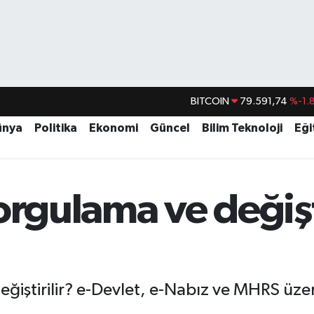
DOLAR
45,43620
%0.
EURO
53,38690
%0.
ünya
Politika
Ekonomi
Güncel
Bilim Teknoloji
Eği
STERLİN
61,60380
%0.
G.ALTIN
6862,09000
%0.
orgulama ve değiş
BİST100
14.598,00
BITCOIN
79.591,74
%-1.
 değiştirilir? e-Devlet, e-Nabız ve MHRS üz