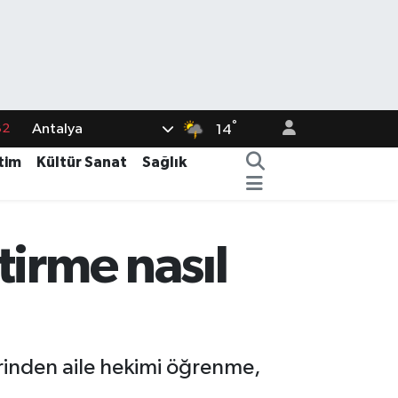
°
Antalya
02
14
19
tim
Kültür Sanat
Sağlık
18
19
tirme nasıl
%0
82
erinden aile hekimi öğrenme,