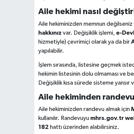
Aile hekimi nasıl değiştiri
Aile hekiminizden memnun değilseniz y
hakkınız
var. Değişiklik işlemi,
e-Dev
hizmetiyle) çevrimiçi olarak ya da bir
A
yapılabilir.
İşlem sırasında, listesine geçmek istedi
hekimin listesinin dolu olmaması ve bel
Değişiklik kısa sürede sisteme yansır v
Aile hekiminden randev
Aile hekiminizden randevu almak için
M
kullanılır. Randevuyu
mhrs.gov.tr web
182
hattı üzerinden alabilirsiniz.