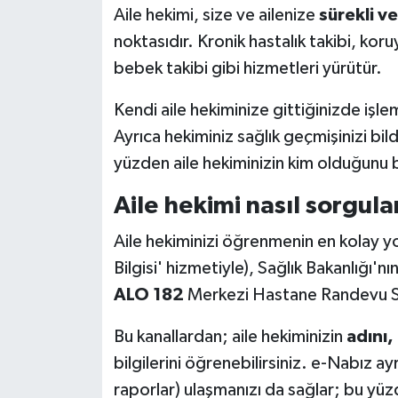
Aile hekimi, size ve ailenize
sürekli v
noktasıdır. Kronik hastalık takibi, kor
bebek takibi gibi hizmetleri yürütür.
Kendi aile hekiminize gittiğinizde işle
Ayrıca hekiminiz sağlık geçmişinizi bildi
yüzden aile hekiminizin kim olduğunu 
Aile hekimi nasıl sorgula
Aile hekiminizi öğrenmenin en kolay yol
Bilgisi' hizmetiyle), Sağlık Bakanlığı'nı
ALO 182
Merkezi Hastane Randevu Si
Bu kanallardan; aile hekiminizin
adını,
bilgilerini öğrenebilirsiniz. e-Nabız ay
raporlar) ulaşmanızı da sağlar; bu yüz