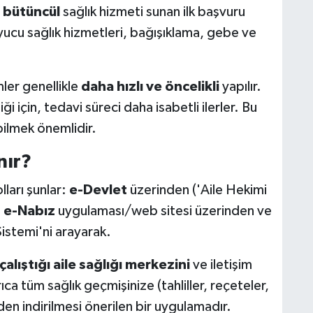
e bütüncül
sağlık hizmeti sunan ilk başvuru
uyucu sağlık hizmetleri, bağışıklama, gebe ve
mler genellikle
daha hızlı ve öncelikli
yapılır.
ği için, tedavi süreci daha isabetli ilerler. Bu
bilmek önemlidir.
nır?
ları şunlar:
e-Devlet
üzerinden ('Aile Hekimi
n
e-Nabız
uygulaması/web sitesi üzerinden ve
stemi'ni arayarak.
 çalıştığı aile sağlığı merkezini
ve iletişim
rıca tüm sağlık geçmişinize (tahliller, reçeteler,
den indirilmesi önerilen bir uygulamadır.