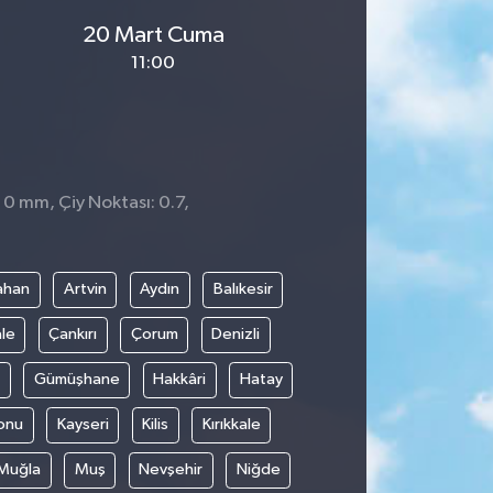
20 Mart Cuma
11:00
 0 mm, Çiy Noktası: 0.7,
ahan
Artvin
Aydın
Balıkesir
le
Çankırı
Çorum
Denizli
Gümüşhane
Hakkâri
Hatay
onu
Kayseri
Kilis
Kırıkkale
Muğla
Muş
Nevşehir
Niğde