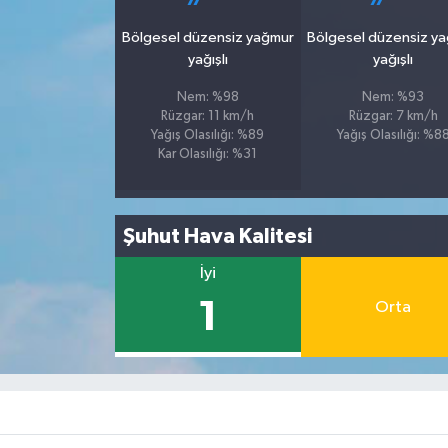
Bölgesel düzensiz yağmur
Bölgesel düzensiz y
yağışlı
yağışlı
Nem: %98
Nem: %93
Rüzgar: 11 km/h
Rüzgar: 7 km/h
Yağış Olasılığı: %89
Yağış Olasılığı: %8
Kar Olasılığı: %31
Şuhut Hava Kalitesi
İyi
1
Orta