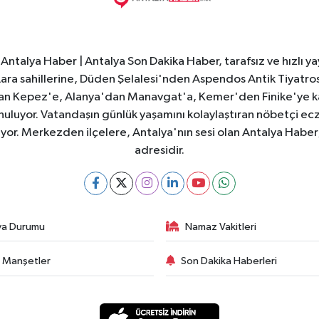
Antalya Haber | Antalya Son Dakika Haber, tarafsız ve hızlı yay
e Lara sahillerine, Düden Şelalesi'nden Aspendos Antik Tiyatr
dan Kepez'e, Alanya'dan Manavgat'a, Kemer'den Finike'ye kad
nuluyor. Vatandaşın günlük yaşamını kolaylaştıran nöbetçi ec
ıyor. Merkezden ilçelere, Antalya'nın sesi olan Antalya Haber; 
adresidir.
va Durumu
Namaz Vakitleri
 Manşetler
Son Dakika Haberleri