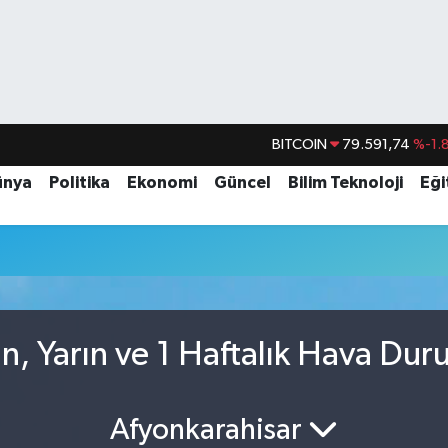
BITCOIN
79.591,74
%-1.
DOLAR
45,43620
%0.
ünya
Politika
Ekonomi
Güncel
Bilim Teknoloji
Eği
EURO
53,38690
%0.
STERLİN
61,60380
%0.
G.ALTIN
6862,09000
%0.
BİST100
14.598,00
, Yarın ve 1 Haftalık Hava Du
Afyonkarahisar