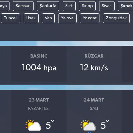
arya
Samsun
Şanlıurfa
Siirt
Sinop
Sivas
Şırnak
Tunceli
Uşak
Van
Yalova
Yozgat
Zonguldak
BASINÇ
RÜZGAR
1004
12
hpa
km/s
23 MART
24 MART
PAZARTESI
SALI
°
°
5
5