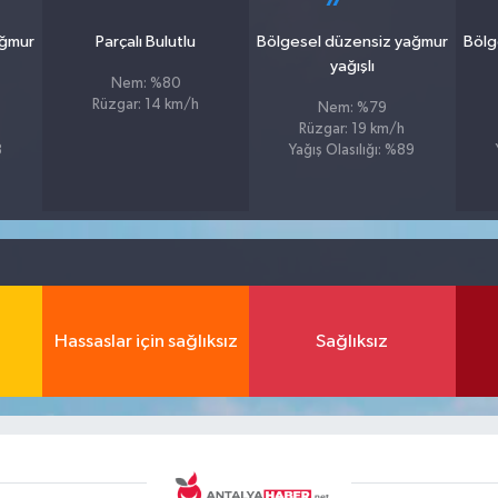
ağmur
Parçalı Bulutlu
Bölgesel düzensiz yağmur
Bölg
yağışlı
Nem: %80
Rüzgar: 14 km/h
Nem: %79
Rüzgar: 19 km/h
8
Yağış Olasılığı: %89
Hassaslar için sağlıksız
Sağlıksız