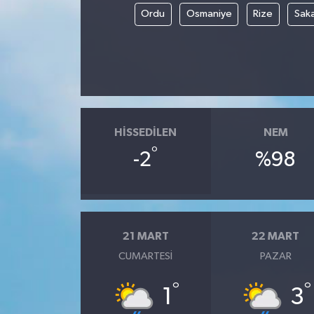
Ordu
Osmaniye
Rize
Sak
HISSEDILEN
NEM
°
-2
%98
21 MART
22 MART
CUMARTESI
PAZAR
°
°
1
3