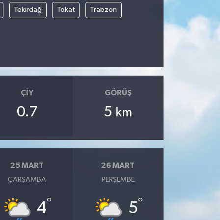
Tekirdağ
Tokat
Trabzon
ÇIY
GÖRÜŞ
0.7
5
km
25 MART
26 MART
ÇARŞAMBA
PERŞEMBE
°
°
4
5