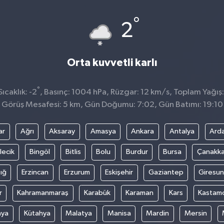
°
2
Orta kuvvetli karlı
°
caklık: -2
, Basınç: 1004 hPa, Rüzgar: 12 km/s, Toplam Yağış:
Görüş Mesafesi: 5 km, Gün Doğumu: 7:02, Gün Batımı: 19:10
ar
Ağrı
Aksaray
Amasya
Ankara
Antalya
Ard
lecik
Bingöl
Bitlis
Bolu
Burdur
Bursa
Çanakka
ığ
Erzincan
Erzurum
Eskişehir
Gaziantep
Giresun
r
Kahramanmaraş
Karabük
Karaman
Kars
Kastam
nya
Kütahya
Malatya
Manisa
Mardin
Mersin