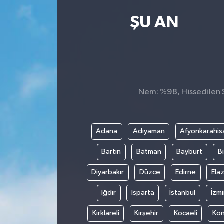
Kültür Sanat
ŞU AN
Magazin
Medya
Nem: %98, Hissedilen Sı
Politika
Sağlık
Adana
Adıyaman
Afyonkarahis
Spor
Bartın
Batman
Bayburt
Bi
Turizm
Diyarbakır
Düzce
Edirne
Elaz
Iğdır
Isparta
İstanbul
İzmi
Yaşam
Kırklareli
Kırşehir
Kocaeli
Ko