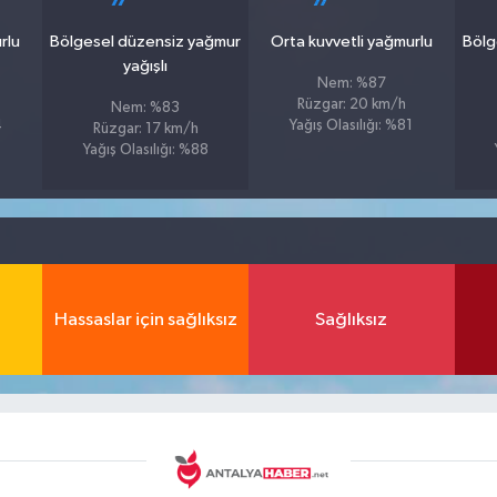
rlu
Bölgesel düzensiz yağmur
Orta kuvvetli yağmurlu
Bölg
yağışlı
Nem: %87
Rüzgar: 20 km/h
Nem: %83
4
Yağış Olasılığı: %81
Rüzgar: 17 km/h
Yağış Olasılığı: %88
Hassaslar için sağlıksız
Sağlıksız