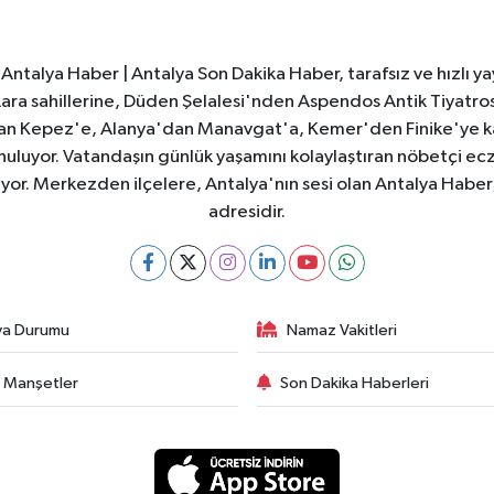
Antalya Haber | Antalya Son Dakika Haber, tarafsız ve hızlı yay
e Lara sahillerine, Düden Şelalesi'nden Aspendos Antik Tiyatr
dan Kepez'e, Alanya'dan Manavgat'a, Kemer'den Finike'ye kad
nuluyor. Vatandaşın günlük yaşamını kolaylaştıran nöbetçi ec
ıyor. Merkezden ilçelere, Antalya'nın sesi olan Antalya Haber; 
adresidir.
va Durumu
Namaz Vakitleri
 Manşetler
Son Dakika Haberleri