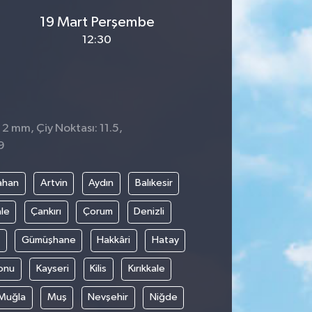
19 Mart Perşembe
12:30
 2 mm, Çiy Noktası: 11.5,
9
ahan
Artvin
Aydın
Balıkesir
le
Çankırı
Çorum
Denizli
Gümüşhane
Hakkâri
Hatay
onu
Kayseri
Kilis
Kırıkkale
Muğla
Muş
Nevşehir
Niğde