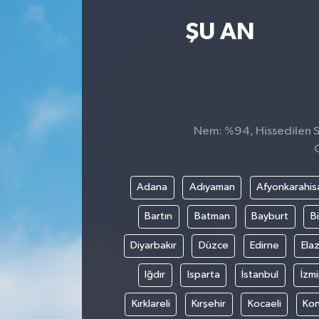
Kültür Sanat
ŞU AN
Magazin
Medya
Nem: %94, Hissedilen Sı
Politika
Sağlık
Adana
Adıyaman
Afyonkarahis
Spor
Bartın
Batman
Bayburt
Bi
Turizm
Diyarbakır
Düzce
Edirne
Elaz
Iğdır
Isparta
İstanbul
İzmi
Yaşam
Kırklareli
Kırşehir
Kocaeli
Ko