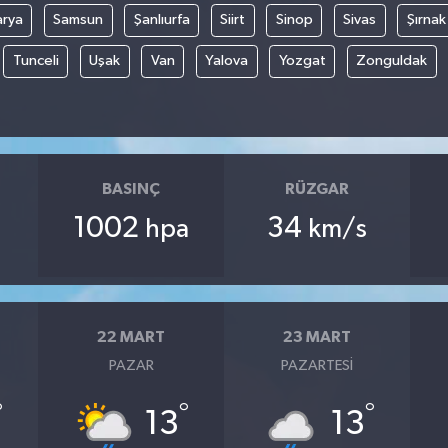
arya
Samsun
Şanlıurfa
Siirt
Sinop
Sivas
Şırnak
Tunceli
Uşak
Van
Yalova
Yozgat
Zonguldak
BASINÇ
RÜZGAR
1002
34
hpa
km/s
22 MART
23 MART
PAZAR
PAZARTESI
°
°
°
13
13