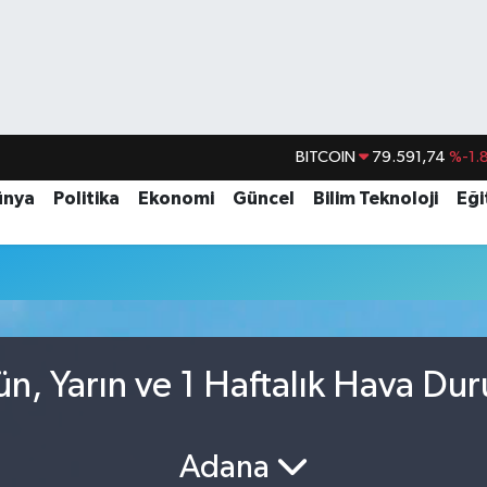
BITCOIN
79.591,74
%-1.
DOLAR
45,43620
%0.
ünya
Politika
Ekonomi
Güncel
Bilim Teknoloji
Eği
EURO
53,38690
%0.
STERLİN
61,60380
%0.
G.ALTIN
6862,09000
%0.
BİST100
14.598,00
ün, Yarın ve 1 Haftalık Hava Du
Adana