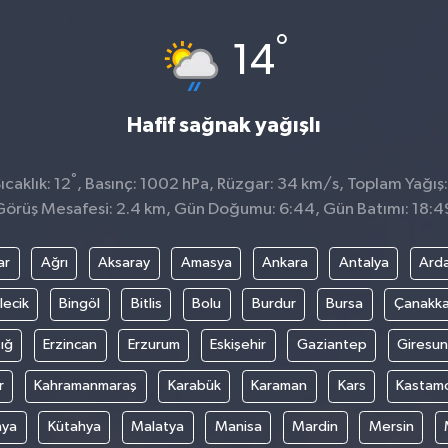
°
14
Hafif sağnak yağışlı
°
caklık: 12
, Basınç: 1002 hPa, Rüzgar: 34 km/s, Toplam Yağış:
Görüş Mesafesi: 2.4 km, Gün Doğumu: 6:44, Gün Batımı: 18:4
ar
Ağrı
Aksaray
Amasya
Ankara
Antalya
Ard
lecik
Bingöl
Bitlis
Bolu
Burdur
Bursa
Çanakka
ığ
Erzincan
Erzurum
Eskişehir
Gaziantep
Giresun
r
Kahramanmaraş
Karabük
Karaman
Kars
Kastam
nya
Kütahya
Malatya
Manisa
Mardin
Mersin