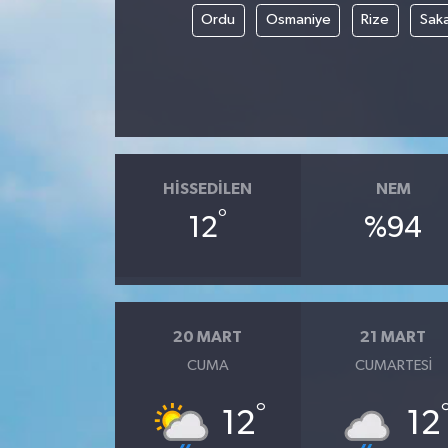
Ordu
Osmaniye
Rize
Sak
HISSEDILEN
NEM
°
12
%94
20 MART
21 MART
CUMA
CUMARTESI
°
12
12