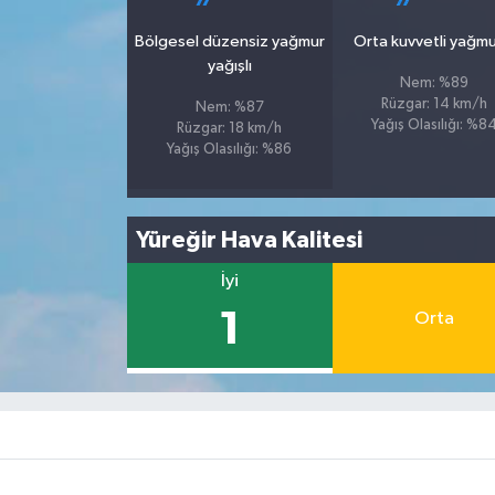
Bölgesel düzensiz yağmur
Orta kuvvetli yağmu
yağışlı
Nem: %89
Rüzgar: 14 km/h
Nem: %87
Yağış Olasılığı: %8
Rüzgar: 18 km/h
Yağış Olasılığı: %86
Yüreğir Hava Kalitesi
İyi
1
Orta