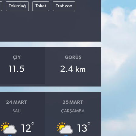
Tekirdağ
Tokat
Trabzon
ÇIY
GÖRÜŞ
11.5
2.4
km
24 MART
25 MART
SALI
ÇARŞAMBA
°
°
12
13