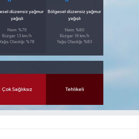
esel düzensiz yağmur
Bölgesel düzensiz yağmur
yağışlı
yağışlı
Nem: %79
Nem: %80
Rüzgar: 13 km/h
Rüzgar: 16 km/h
Yağış Olasılığı: %78
Yağış Olasılığı: %83
Çok Sağlıksız
Tehlikeli