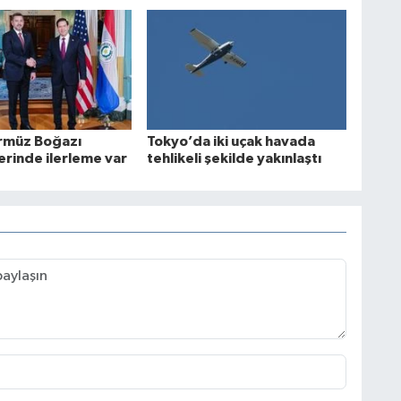
rmüz Boğazı
Tokyo’da iki uçak havada
rinde ilerleme var
tehlikeli şekilde yakınlaştı