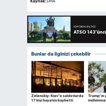
Kaynak:
DHA
EDITÖRÜN SEÇTIĞI
ATSO 143'üncü
Bunlar da ilginizi çekebilir
Zelenskiy: Kiev’e saldırılarda
Trump’ın 
17 kişi hayatını kaybetti
mühimmatl