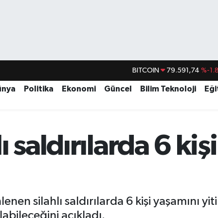
BITCOIN
79.591,74
%-1.
DOLAR
45,43620
%0.
ünya
Politika
Ekonomi
Güncel
Bilim Teknoloji
Eği
EURO
53,38690
%0.
STERLİN
61,60380
%0.
 saldırılarda 6 kiş
G.ALTIN
6862,09000
%0.
BİST100
14.598,00
n silahlı saldırılarda 6 kişi yaşamını yitirdi
abileceğini açıkladı.