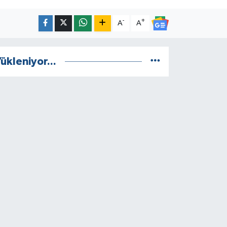
-
+
A
A
ükleniyor...