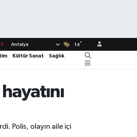
82
°
Antalya
14
02
tim
Kültür Sanat
Sağlık
19
18
i hayatını
19
%0
. Polis, olayın aile içi