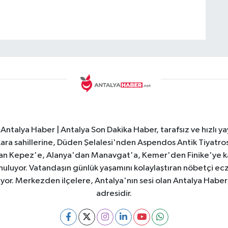
Antalya Haber | Antalya Son Dakika Haber, tarafsız ve hızlı yay
e Lara sahillerine, Düden Şelalesi'nden Aspendos Antik Tiyatr
dan Kepez'e, Alanya'dan Manavgat'a, Kemer'den Finike'ye kad
nuluyor. Vatandaşın günlük yaşamını kolaylaştıran nöbetçi ec
ıyor. Merkezden ilçelere, Antalya'nın sesi olan Antalya Haber; 
adresidir.