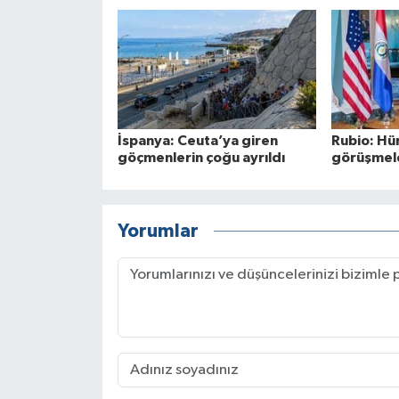
İspanya: Ceuta’ya giren
Rubio: Hü
göçmenlerin çoğu ayrıldı
görüşmele
Yorumlar