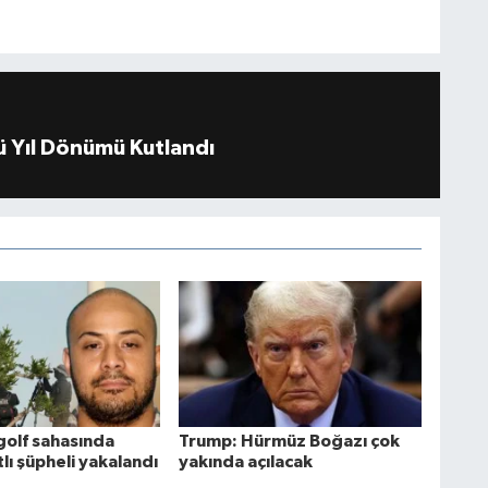
 Yıl Dönümü Kutlandı
golf sahasında
Trump: Hürmüz Boğazı çok
ı şüpheli yakalandı
yakında açılacak