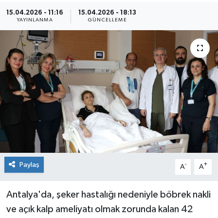
15.04.2026 - 11:16
15.04.2026 - 18:13
Kültür Sanat
YAYINLANMA
GÜNCELLEME
Magazin
Medya
Politika
Sağlık
Spor
Paylaş
-
+
Turizm
A
A
Yaşam
Antalya'da, şeker hastalığı nedeniyle böbrek nakli
ve açık kalp ameliyatı olmak zorunda kalan 42