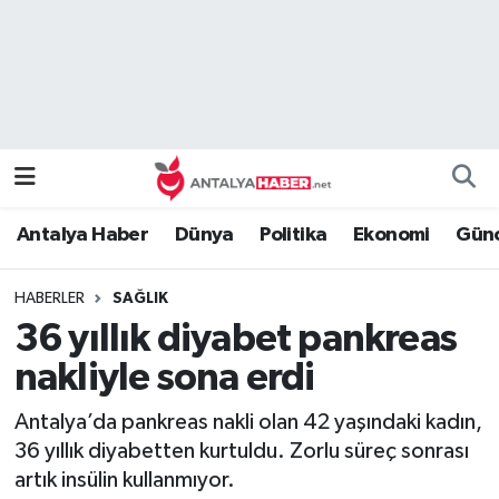
Bilim Teknoloji
Nöbetçi Eczaneler
Bölge
Hava Durumu
Dünya
Namaz Vakitleri
Antalya Haber
Dünya
Politika
Ekonomi
Günc
Eğitim
Trafik Durumu
HABERLER
SAĞLIK
Ekonomi
Süper Lig Puan Durumu ve Fikstür
36 yıllık diyabet pankreas
Genel
Tüm Manşetler
nakliyle sona erdi
Antalya’da pankreas nakli olan 42 yaşındaki kadın,
Güncel
Son Dakika Haberleri
36 yıllık diyabetten kurtuldu. Zorlu süreç sonrası
artık insülin kullanmıyor.
Güvenlik
Haber Arşivi