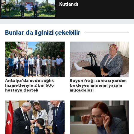
Kutlandı
Bunlar da ilginizi çekebilir
Antalya’da evde sağlık
Boyun fıtığı sonrası yardım
hizmetleriyle 2 bin 606
bekleyen annenin yaşam
hastaya destek
mücadelesi