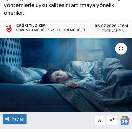
yöntemlerle uyku kalitesini artırmaya yönelik
Kültür Sanat
öneriler.
Magazin
ÇAĞRI YILDIRIM
06.07.2026 - 16:40
SORUMLU MÜDÜR / YAZI İŞLERI MÜDÜRÜ
YAYINLANMA
Medya
Politika
Sağlık
Spor
Turizm
Yaşam
Paylaş
-
+
A
A