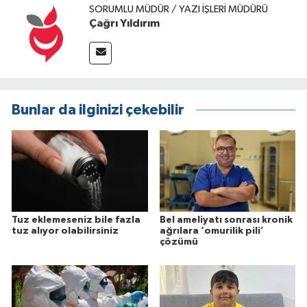
SORUMLU MÜDÜR / YAZI İŞLERI MÜDÜRÜ
Çağrı Yıldırım
Bunlar da ilginizi çekebilir
Tuz eklemeseniz bile fazla
Bel ameliyatı sonrası kronik
tuz alıyor olabilirsiniz
ağrılara ‘omurilik pili’
çözümü