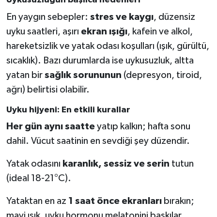
Uykusuzluğun başlıca nedenleri
En yaygın sebepler:
stres ve kaygı
, düzensiz
uyku saatleri, aşırı
ekran ışığı
, kafein ve alkol,
hareketsizlik ve yatak odası koşulları (ışık, gürültü,
sıcaklık). Bazı durumlarda ise uykusuzluk, altta
yatan bir
sağlık sorununun
(depresyon, tiroid,
ağrı) belirtisi olabilir.
Uyku hijyeni: En etkili kurallar
Her gün aynı saatte
yatıp kalkın; hafta sonu
dahil. Vücut saatinin en sevdiği şey düzendir.
Yatak odasını
karanlık, sessiz ve serin
tutun
(ideal 18-21°C).
Yataktan en az
1 saat önce ekranları
bırakın;
mavi ışık, uyku hormonu melatonini baskılar.