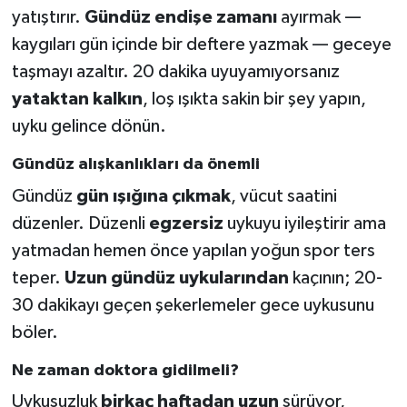
yatıştırır.
Gündüz endişe zamanı
ayırmak —
kaygıları gün içinde bir deftere yazmak — geceye
taşmayı azaltır. 20 dakika uyuyamıyorsanız
yataktan kalkın
, loş ışıkta sakin bir şey yapın,
uyku gelince dönün.
Gündüz alışkanlıkları da önemli
Gündüz
gün ışığına çıkmak
, vücut saatini
düzenler. Düzenli
egzersiz
uykuyu iyileştirir ama
yatmadan hemen önce yapılan yoğun spor ters
teper.
Uzun gündüz uykularından
kaçının; 20-
30 dakikayı geçen şekerlemeler gece uykusunu
böler.
Ne zaman doktora gidilmeli?
Uykusuzluk
birkaç haftadan uzun
sürüyor,