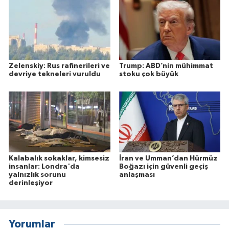
Zelenskiy: Rus rafinerileri ve
Trump: ABD’nin mühimmat
devriye tekneleri vuruldu
stoku çok büyük
Kalabalık sokaklar, kimsesiz
İran ve Umman’dan Hürmüz
insanlar: Londra'da
Boğazı için güvenli geçiş
yalnızlık sorunu
anlaşması
derinleşiyor
Yorumlar