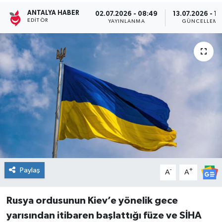
ANTALYA HABER
02.07.2026 - 08:49
13.07.2026 - 18
Kültür Sanat
EDITÖR
YAYINLANMA
GÜNCELLEME
Magazin
Medya
Politika
Sağlık
Spor
Turizm
Paylaş
-
+
A
A
Yaşam
Rusya ordusunun Kiev’e yönelik gece
yarısından itibaren başlattığı füze ve SİHA