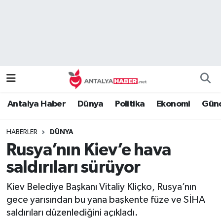
Bilim Teknoloji
Nöbetçi Eczaneler
Bölge
Hava Durumu
Dünya
Namaz Vakitleri
Antalya Haber
Dünya
Politika
Ekonomi
Günc
Eğitim
Trafik Durumu
HABERLER
DÜNYA
Ekonomi
Süper Lig Puan Durumu ve Fikstür
Rusya’nın Kiev’e hava
Genel
Tüm Manşetler
saldırıları sürüyor
Kiev Belediye Başkanı Vitaliy Kliçko, Rusya’nın
Güncel
Son Dakika Haberleri
gece yarısından bu yana başkente füze ve SİHA
saldırıları düzenlediğini açıkladı.
Güvenlik
Haber Arşivi