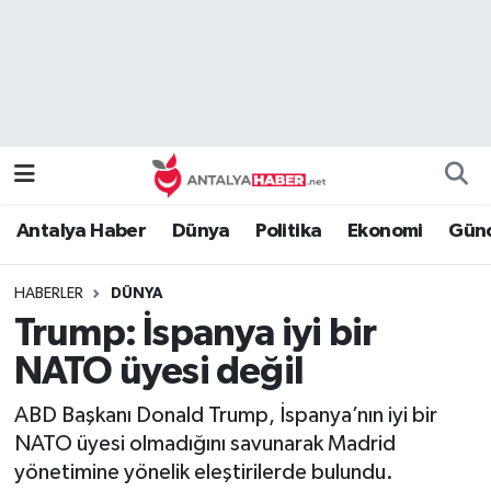
Bilim Teknoloji
Nöbetçi Eczaneler
Bölge
Hava Durumu
Dünya
Namaz Vakitleri
Antalya Haber
Dünya
Politika
Ekonomi
Günc
Eğitim
Trafik Durumu
HABERLER
DÜNYA
Ekonomi
Süper Lig Puan Durumu ve Fikstür
Trump: İspanya iyi bir
Genel
Tüm Manşetler
NATO üyesi değil
ABD Başkanı Donald Trump, İspanya’nın iyi bir
Güncel
Son Dakika Haberleri
NATO üyesi olmadığını savunarak Madrid
yönetimine yönelik eleştirilerde bulundu.
Güvenlik
Haber Arşivi