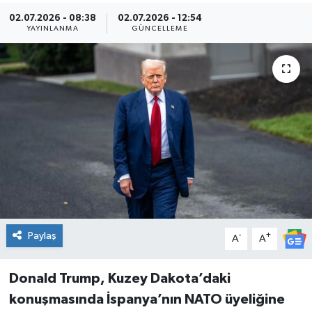
02.07.2026 - 08:38
02.07.2026 - 12:54
Kültür Sanat
YAYINLANMA
GÜNCELLEME
Magazin
Medya
Politika
Sağlık
Spor
Paylaş
-
+
Turizm
A
A
Yaşam
Donald Trump, Kuzey Dakota’daki
konuşmasında İspanya’nın NATO üyeliğine