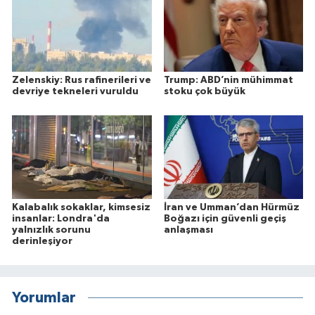
Zelenskiy: Rus rafinerileri ve
Trump: ABD’nin mühimmat
devriye tekneleri vuruldu
stoku çok büyük
Kalabalık sokaklar, kimsesiz
İran ve Umman’dan Hürmüz
insanlar: Londra'da
Boğazı için güvenli geçiş
yalnızlık sorunu
anlaşması
derinleşiyor
Yorumlar