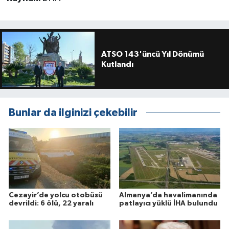
ATSO 143'üncü Yıl Dönümü
Kutlandı
Bunlar da ilginizi çekebilir
Cezayir’de yolcu otobüsü
Almanya’da havalimanında
devrildi: 6 ölü, 22 yaralı
patlayıcı yüklü İHA bulundu