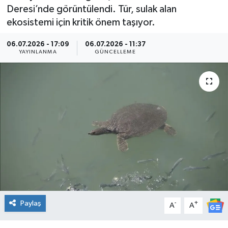
Deresi’nde görüntülendi. Tür, sulak alan
Kültür Sanat
ekosistemi için kritik önem taşıyor.
Magazin
06.07.2026 - 17:09
06.07.2026 - 11:37
YAYINLANMA
GÜNCELLEME
Medya
Politika
Sağlık
Spor
Turizm
Yaşam
Paylaş
-
+
A
A