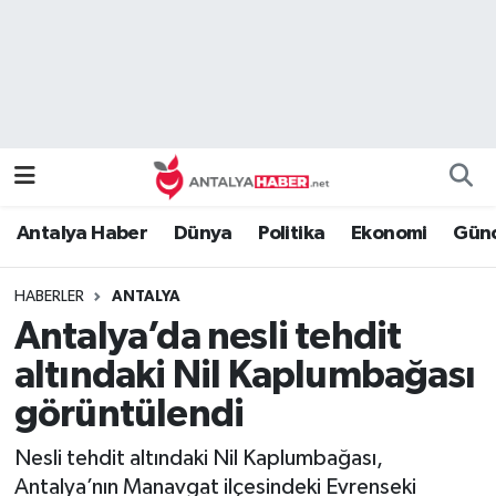
Bilim Teknoloji
Nöbetçi Eczaneler
Bölge
Hava Durumu
Dünya
Namaz Vakitleri
Antalya Haber
Dünya
Politika
Ekonomi
Günc
Eğitim
Trafik Durumu
HABERLER
ANTALYA
Ekonomi
Süper Lig Puan Durumu ve Fikstür
Antalya’da nesli tehdit
Genel
Tüm Manşetler
altındaki Nil Kaplumbağası
görüntülendi
Güncel
Son Dakika Haberleri
Nesli tehdit altındaki Nil Kaplumbağası,
Güvenlik
Haber Arşivi
Antalya’nın Manavgat ilçesindeki Evrenseki