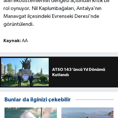
alan ekosistemlerinin dengesi açısından kritik bir
rol oynuyor. Nil Kaplumbağaları, Antalya'nın
Manavgat ilçesindeki Evrenseki Deresi'nde
görüntülendi.
Kaynak:
AA
ATSO 143'üncü Yıl Dönümü
Kutlandı
Bunlar da ilginizi çekebilir