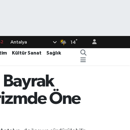
°
Antalya
82
14
02
tim
Kültür Sanat
Sağlık
19
18
 Bayrak
19
urizmde Öne
%0