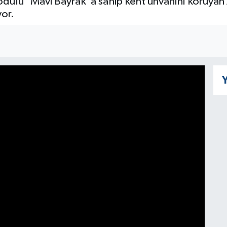
ödülü "Mavi Bayrak"a sahip kent unvanını koruyan 
yor.
Y