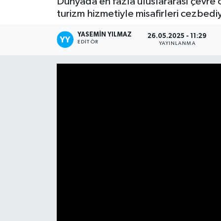
Dünyada en fazla uluslararası çevre 
turizm hizmetiyle misafirleri cezbedi
Kültür Sanat
YASEMIN YILMAZ
26.05.2025 - 11:29
Magazin
EDITÖR
YAYINLANMA
Medya
Politika
Sağlık
Spor
Turizm
Yaşam