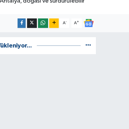
Antalya, doğası ve sürdürülebilir
-
+
A
A
ükleniyor...