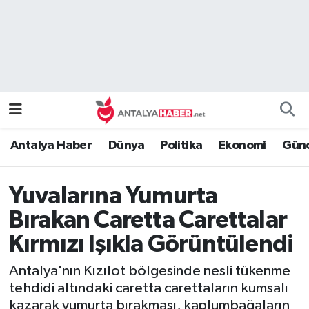
Bilim Teknoloji
Nöbetçi Eczaneler
Bölge
Hava Durumu
Dünya
Namaz Vakitleri
Antalya Haber
Dünya
Politika
Ekonomi
Günc
Eğitim
Trafik Durumu
Yuvalarına Yumurta
Ekonomi
Süper Lig Puan Durumu ve Fikstür
Bırakan Caretta Carettalar
Genel
Tüm Manşetler
Kırmızı Işıkla Görüntülendi
Güncel
Son Dakika Haberleri
Antalya'nın Kızılot bölgesinde nesli tükenme
tehdidi altındaki caretta carettaların kumsalı
Güvenlik
Haber Arşivi
kazarak yumurta bırakması, kaplumbağaların