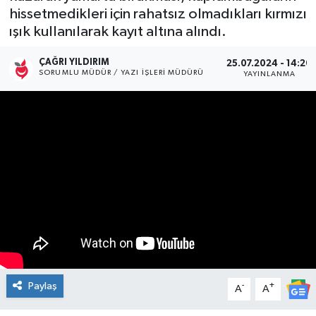
hissetmedikleri için rahatsız olmadıkları kırmızı
Kültür Sanat
ışık kullanılarak kayıt altına alındı.
Magazin
ÇAĞRI YILDIRIM
25.07.2024 - 14:20
SORUMLU MÜDÜR / YAZI İŞLERI MÜDÜRÜ
YAYINLANMA
Medya
Politika
Sağlık
Spor
Turizm
Yaşam
Paylaş
-
+
A
A