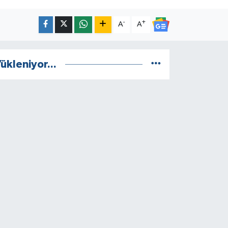
-
+
A
A
ükleniyor...