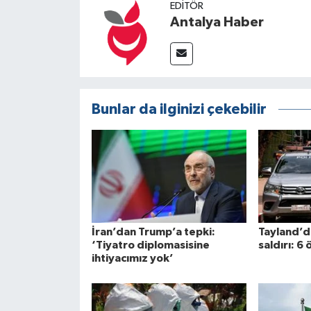
EDITÖR
Antalya Haber
Bunlar da ilginizi çekebilir
İran’dan Trump’a tepki:
Tayland’da
‘Tiyatro diplomasisine
saldırı: 6 
ihtiyacımız yok’