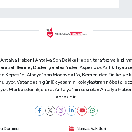
Antalya Haber | Antalya Son Dakika Haber, tarafsız ve hızlı yay
e Lara sahillerine, Düden Şelalesi'nden Aspendos Antik Tiyatr
dan Kepez'e, Alanya'dan Manavgat'a, Kemer'den Finike'ye kad
nuluyor. Vatandaşın günlük yaşamını kolaylaştıran nöbetçi ec
ıyor. Merkezden ilçelere, Antalya'nın sesi olan Antalya Haber; 
adresidir.
va Durumu
Namaz Vakitleri