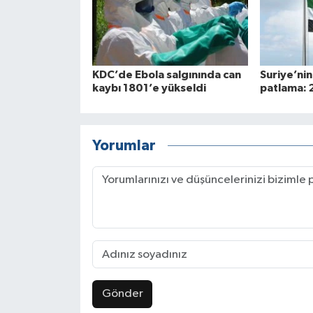
KDC’de Ebola salgınında can
Suriye’ni
kaybı 1801’e yükseldi
patlama: 2
Yorumlar
Gönder