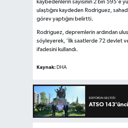
kaybedenlerin sayısının 2 bin 595'e yük
ulaştığını kaydeden Rodriguez, sahada
görev yaptığını belirtti.
Rodriguez, depremlerin ardından ulusl
söyleyerek, 'İlk saatlerde 72 devlet 
ifadesini kullandı.
Kaynak:
DHA
EDITÖRÜN SEÇTIĞI
ATSO 143'üncü