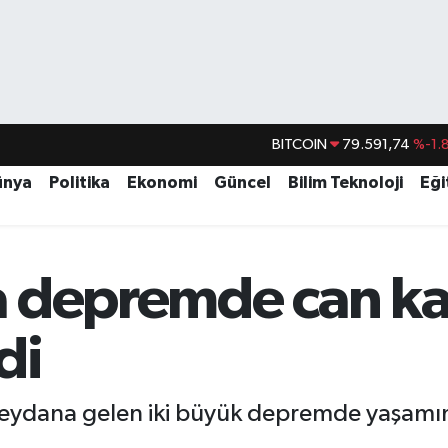
BITCOIN
79.591,74
%-1.
DOLAR
45,43620
%0.
ünya
Politika
Ekonomi
Güncel
Bilim Teknoloji
Eği
EURO
53,38690
%0.
STERLİN
61,60380
%0.
 depremde can ka
G.ALTIN
6862,09000
%0.
BİST100
14.598,00
di
dana gelen iki büyük depremde yaşamını yi