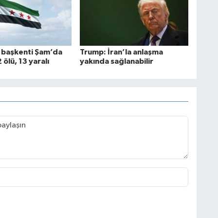
n başkenti Şam’da
Trump: İran’la anlaşma
 ölü, 13 yaralı
yakında sağlanabilir