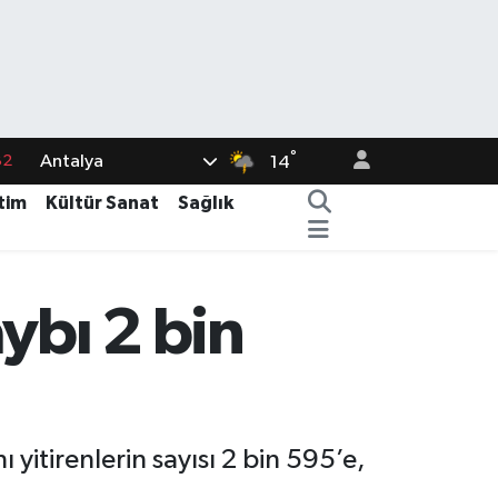
°
Antalya
82
14
02
tim
Kültür Sanat
Sağlık
19
18
ybı 2 bin
19
%0
tirenlerin sayısı 2 bin 595’e,