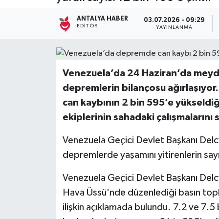
Kültür Sanat
ANTALYA HABER
03.07.2026 - 09:29
EDITÖR
YAYINLANMA
Magazin
Medya
Venezuela’da 24 Haziran’da meyda
depremlerin bilançosu ağırlaşıyor
Politika
can kaybının 2 bin 595’e yükseldi
ekiplerinin sahadaki çalışmalarını
Sağlık
Venezuela Geçici Devlet Başkanı Del
Spor
depremlerde yaşamını yitirenlerin sayıs
Turizm
Venezuela Geçici Devlet Başkanı Delc
Hava Üssü'nde düzenlediği basın topl
Yaşam
ilişkin açıklamada bulundu. 7.2 ve 7.