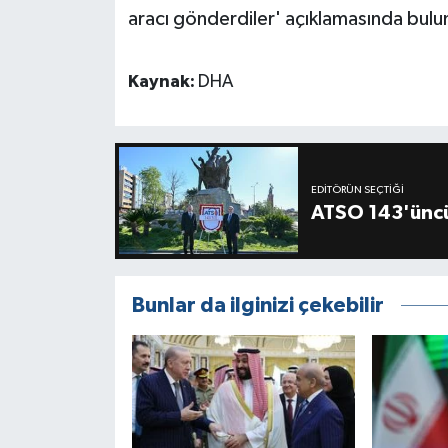
aracı gönderdiler' açıklamasında bulu
Kaynak:
DHA
EDITÖRÜN SEÇTIĞI
ATSO 143'üncü
Bunlar da ilginizi çekebilir