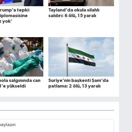
Trump’a tepki:
Tayland’da okula silahlı
diplomasisine
saldırı: 6 ölü, 15 yaralı
z yok’
ola salgınında can
Suriye’nin başkenti Şam’da
1’e yükseldi
patlama: 2 ölü, 13 yaralı