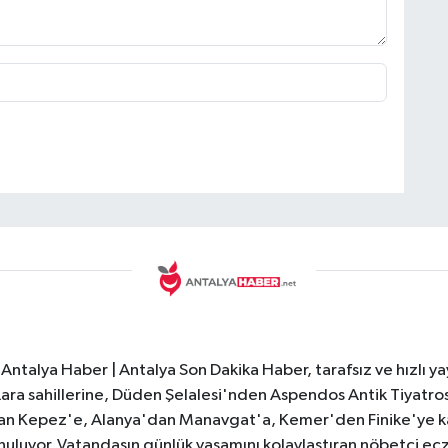
Antalya Haber | Antalya Son Dakika Haber, tarafsız ve hızlı yay
e Lara sahillerine, Düden Şelalesi'nden Aspendos Antik Tiyatr
dan Kepez'e, Alanya'dan Manavgat'a, Kemer'den Finike'ye kad
nuluyor. Vatandaşın günlük yaşamını kolaylaştıran nöbetçi ec