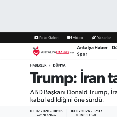
Bilim Teknoloji
Nöbetçi Eczaneler
Bölge
Hava Durumu
Foto Galeri
Video
Yazarlar
Dünya
Namaz Vakitleri
Antalya Haber
D
Spor
Eğitim
Trafik Durumu
HABERLER
DÜNYA
Trump: İran t
Ekonomi
Süper Lig Puan Durumu ve Fikstür
Genel
Tüm Manşetler
ABD Başkanı Donald Trump, İra
kabul edildiğini öne sürdü.
Güncel
Son Dakika Haberleri
03.07.2026 - 08:26
03.07.2026 - 17:37
Güvenlik
Haber Arşivi
YAYINLANMA
GÜNCELLEME