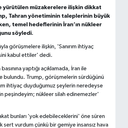
 yürütülen müzakerelere ilişkin dikkat
p, Tahran yönetiminin taleplerinin büyük
en, temel hedeflerinin İran’ın nükleer
unu söyledi.
la görüşmelere ilişkin, 'Sanırım ihtiyaç
i kabul ettiler' dedi.
sınına yaptığı açıklamada, İran ile
e bulundu. Trump, görüşmelerin sürdüğünü
rım ihtiyaç duyduğumuz şeylerin neredeyse
eyin peşindeyim; nükleer silah edinemezler'
 fakat bunları 'yok edebileceklerini' öne süren
k sert vurdum çünkü bir gemiye insansız hava