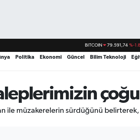
BITCOIN
79.591,74
%-1.
DOLAR
45,43620
%0.
ünya
Politika
Ekonomi
Güncel
Bilim Teknoloji
Eği
EURO
53,38690
%0.
STERLİN
61,60380
%0.
G.ALTIN
6862,09000
%0.
aleplerimizin çoğu
BİST100
14.598,00
n ile müzakerelerin sürdüğünü belirterek