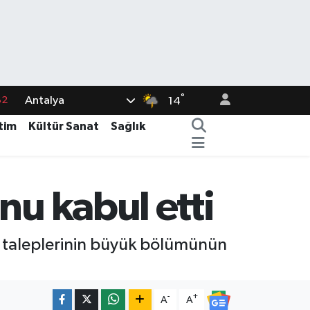
82
°
Antalya
14
02
tim
Kültür Sanat
Sağlık
19
18
19
nu kabul etti
%0
, taleplerinin büyük bölümünün
-
+
A
A