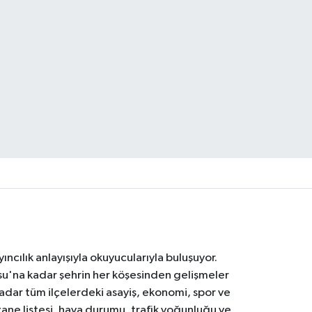
ıncılık anlayışıyla okuyucularıyla buluşuyor.
osu'na kadar şehrin her köşesinden gelişmeler
ar tüm ilçelerdeki asayiş, ekonomi, spor ve
zane listesi, hava durumu, trafik yoğunluğu ve