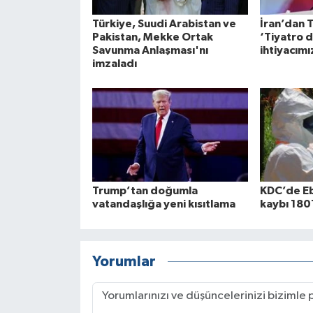
Türkiye, Suudi Arabistan ve
İran’dan 
Pakistan, Mekke Ortak
‘Tiyatro 
Savunma Anlaşması'nı
ihtiyacımı
imzaladı
Trump’tan doğumla
KDC’de Eb
vatandaşlığa yeni kısıtlama
kaybı 180
Yorumlar