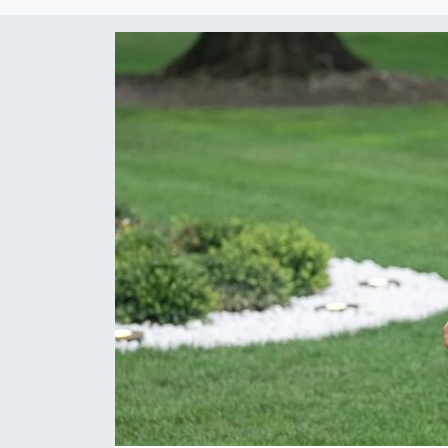
Kültür Sanat
Magazin
Medya
Politika
Sağlık
Spor
Turizm
Yaşam