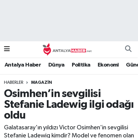
Bilim Teknoloji
Nöbetçi Eczaneler
Bölge
Hava Durumu
Dünya
Namaz Vakitleri
Antalya Haber
Dünya
Politika
Ekonomi
Günc
Eğitim
Trafik Durumu
HABERLER
MAGAZIN
Ekonomi
Süper Lig Puan Durumu ve Fikstür
Osimhen’in sevgilisi
Genel
Tüm Manşetler
Stefanie Ladewig ilgi odağı
oldu
Güncel
Son Dakika Haberleri
Galatasaray'ın yıldızı Victor Osimhen'in sevgilisi
Güvenlik
Haber Arşivi
Stefanie Ladewig kimdir? Model ve fenomen olan