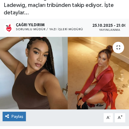
Ladewig, maçları tribünden takip ediyor. İşte
Kültür Sanat
detaylar…
Magazin
ÇAĞRI YILDIRIM
25.10.2025 - 21:00
SORUMLU MÜDÜR / YAZI İŞLERI MÜDÜRÜ
YAYINLANMA
Medya
Politika
Sağlık
Spor
Turizm
Yaşam
Paylaş
-
+
A
A