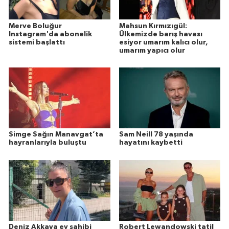
Merve Boluğur
Mahsun Kırmızıgül:
Instagram'da abonelik
Ülkemizde barış havası
sistemi başlattı
esiyor umarım kalıcı olur,
umarım yapıcı olur
Simge Sağın Manavgat’ta
Sam Neill 78 yaşında
hayranlarıyla buluştu
hayatını kaybetti
Deniz Akkaya ev sahibi
Robert Lewandowski tatil