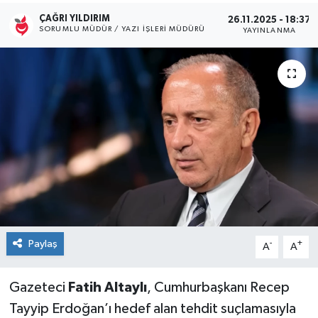
ÇAĞRI YILDIRIM
26.11.2025 - 18:37
Kültür Sanat
SORUMLU MÜDÜR / YAZI İŞLERI MÜDÜRÜ
YAYINLANMA
Magazin
Medya
Politika
Sağlık
Spor
Turizm
Paylaş
-
+
A
A
Yaşam
Gazeteci
Fatih Altaylı
, Cumhurbaşkanı Recep
Tayyip Erdoğan’ı hedef alan tehdit suçlamasıyla