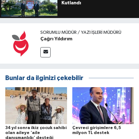
Kutlandı
SORUMLU MÜDÜR / YAZI İŞLERI MÜDÜRÜ
Çağrı Yıldırım
Bunlar da ilginizi çekebilir
34 yıl sonra ikiz çocuk sahibi
Çevreci girişimlere 6,5
olan aileye 'aile
milyon TL destek
danışmanlığı' desteği