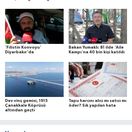
'Filistin Konvoyu'
Bakan Yumaklı: 81 ilde 'Aile
Diyarbakır'da
Kampı'na 40 bin kişi katıldı
Dev vinç gemisi, 1915
Tapu harcını alıcı mı satıcı mı
Çanakkale Köprüsü
öder? Sık yapılan hata
altından geçti