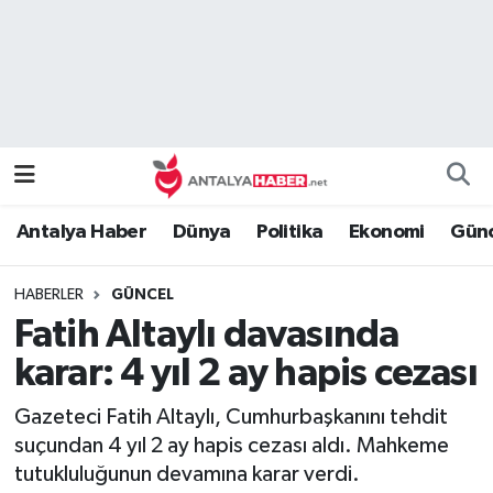
Bilim Teknoloji
Nöbetçi Eczaneler
Bölge
Hava Durumu
Dünya
Namaz Vakitleri
Antalya Haber
Dünya
Politika
Ekonomi
Günc
Eğitim
Trafik Durumu
HABERLER
GÜNCEL
Ekonomi
Süper Lig Puan Durumu ve Fikstür
Fatih Altaylı davasında
Genel
Tüm Manşetler
karar: 4 yıl 2 ay hapis cezası
Gazeteci Fatih Altaylı, Cumhurbaşkanını tehdit
Güncel
Son Dakika Haberleri
suçundan 4 yıl 2 ay hapis cezası aldı. Mahkeme
tutukluluğunun devamına karar verdi.
Güvenlik
Haber Arşivi