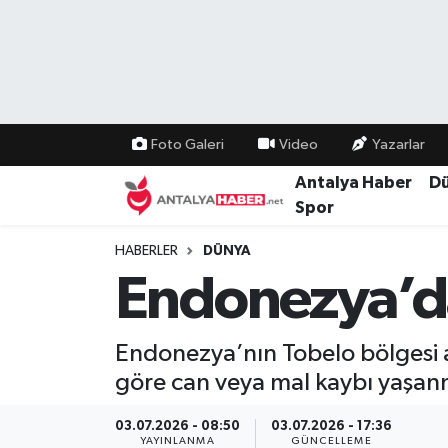
Bilim Teknoloji
Nöbetçi Eczaneler
Bölge
Hava Durumu
Foto Galeri
Video
Yazarlar
Dünya
Namaz Vakitleri
Antalya Haber
D
Spor
Eğitim
Trafik Durumu
HABERLER
DÜNYA
Endonezya’d
Ekonomi
Süper Lig Puan Durumu ve Fikstür
Genel
Tüm Manşetler
Endonezya’nın Tobelo bölgesi 
göre can veya mal kaybı yaşan
Güncel
Son Dakika Haberleri
03.07.2026 - 08:50
03.07.2026 - 17:36
Güvenlik
Haber Arşivi
YAYINLANMA
GÜNCELLEME