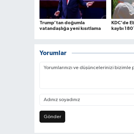
Trump’tan doğumla
KDC’de Eb
vatandaşlığa yeni kısıtlama
kaybı 180
Yorumlar
Gönder