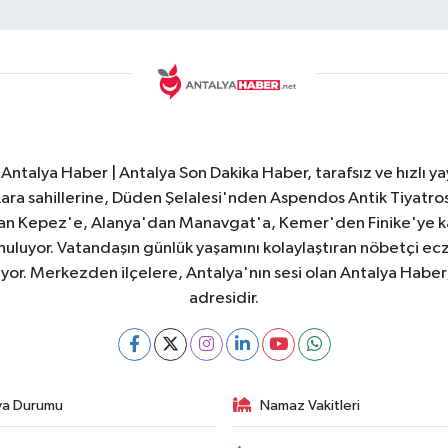
Antalya Haber | Antalya Son Dakika Haber, tarafsız ve hızlı yay
e Lara sahillerine, Düden Şelalesi'nden Aspendos Antik Tiyatr
dan Kepez'e, Alanya'dan Manavgat'a, Kemer'den Finike'ye kad
nuluyor. Vatandaşın günlük yaşamını kolaylaştıran nöbetçi ec
ıyor. Merkezden ilçelere, Antalya'nın sesi olan Antalya Haber; 
adresidir.
va Durumu
Namaz Vakitleri