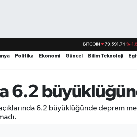
BITCOIN
79.591,74
%-1.
DOLAR
45,43620
%0.
ünya
Politika
Ekonomi
Güncel
Bilim Teknoloji
Eği
EURO
53,38690
%0.
STERLİN
61,60380
%0.
a 6.2 büyüklüğü
G.ALTIN
6862,09000
%0.
BİST100
14.598,00
açıklarında 6.2 büyüklüğünde deprem meyd
madı.