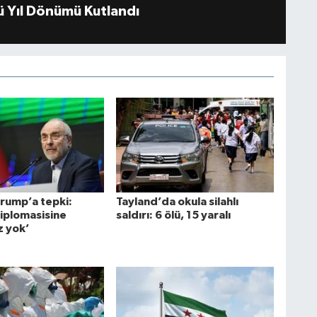
 Yıl Dönümü Kutlandı
Trump’a tepki:
Tayland’da okula silahlı
diplomasisine
saldırı: 6 ölü, 15 yaralı
z yok’