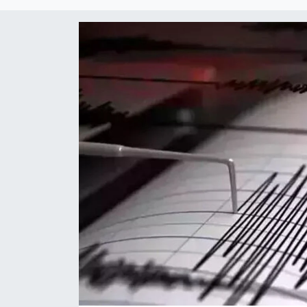
Kültür Sanat
Magazin
Medya
Politika
Sağlık
Spor
Turizm
Yaşam