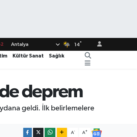
°
Antalya
82
14
02
tim
Kültür Sanat
Sağlık
19
18
nde deprem
19
%0
ana geldi. İlk belirlemelere
-
+
A
A