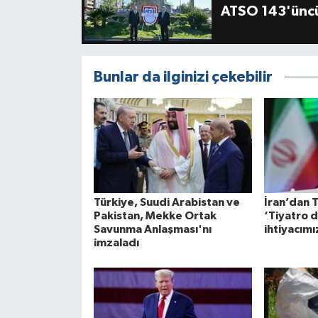
ATSO 143'üncü
Bunlar da ilginizi çekebilir
Türkiye, Suudi Arabistan ve
İran’dan 
Pakistan, Mekke Ortak
‘Tiyatro 
Savunma Anlaşması'nı
ihtiyacımı
imzaladı