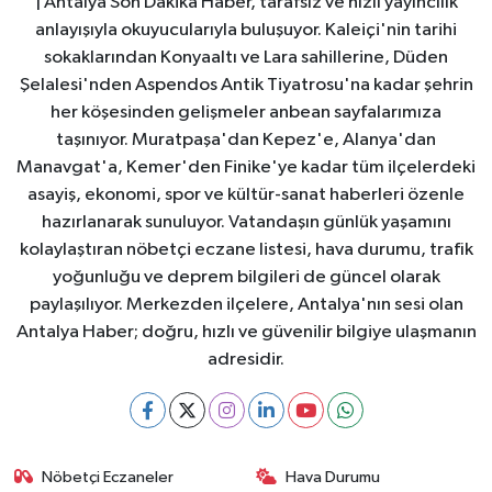
| Antalya Son Dakika Haber, tarafsız ve hızlı yayıncılık
anlayışıyla okuyucularıyla buluşuyor. Kaleiçi'nin tarihi
sokaklarından Konyaaltı ve Lara sahillerine, Düden
Şelalesi'nden Aspendos Antik Tiyatrosu'na kadar şehrin
her köşesinden gelişmeler anbean sayfalarımıza
taşınıyor. Muratpaşa'dan Kepez'e, Alanya'dan
Manavgat'a, Kemer'den Finike'ye kadar tüm ilçelerdeki
asayiş, ekonomi, spor ve kültür-sanat haberleri özenle
hazırlanarak sunuluyor. Vatandaşın günlük yaşamını
kolaylaştıran nöbetçi eczane listesi, hava durumu, trafik
yoğunluğu ve deprem bilgileri de güncel olarak
paylaşılıyor. Merkezden ilçelere, Antalya'nın sesi olan
Antalya Haber; doğru, hızlı ve güvenilir bilgiye ulaşmanın
adresidir.
Nöbetçi Eczaneler
Hava Durumu