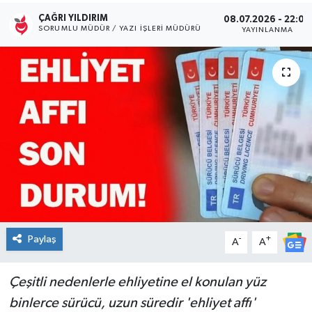
ÇAĞRI YILDIRIM
08.07.2026 - 22:00
Kültür Sanat
SORUMLU MÜDÜR / YAZI İŞLERI MÜDÜRÜ
YAYINLANMA
Magazin
Medya
Politika
Sağlık
Spor
Turizm
Paylaş
-
+
A
A
Yaşam
Çeşitli nedenlerle ehliyetine el konulan yüz
binlerce sürücü, uzun süredir 'ehliyet affı'