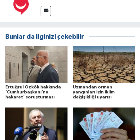
Bunlar da ilginizi çekebilir
Ertuğrul Özkök hakkında
Uzmandan orman
‘Cumhurbaşkanı’na
yangınları için iklim
hakaret’ soruşturması
değişikliği uyarısı