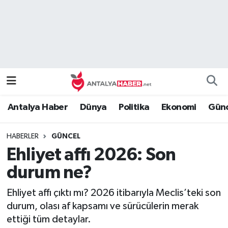
Bilim Teknoloji
Nöbetçi Eczaneler
Bölge
Hava Durumu
Dünya
Namaz Vakitleri
Antalya Haber
Dünya
Politika
Ekonomi
Günc
Eğitim
Trafik Durumu
HABERLER
GÜNCEL
Ekonomi
Süper Lig Puan Durumu ve Fikstür
Ehliyet affı 2026: Son
Genel
Tüm Manşetler
durum ne?
Ehliyet affı çıktı mı? 2026 itibarıyla Meclis’teki son
Güncel
Son Dakika Haberleri
durum, olası af kapsamı ve sürücülerin merak
ettiği tüm detaylar.
Güvenlik
Haber Arşivi