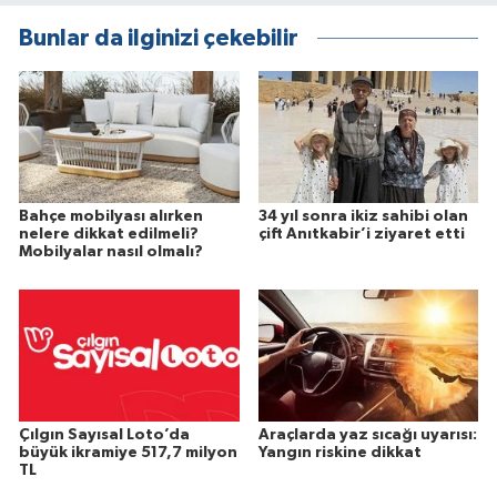
Bunlar da ilginizi çekebilir
Bahçe mobilyası alırken
34 yıl sonra ikiz sahibi olan
nelere dikkat edilmeli?
çift Anıtkabir’i ziyaret etti
Mobilyalar nasıl olmalı?
Çılgın Sayısal Loto’da
Araçlarda yaz sıcağı uyarısı:
büyük ikramiye 517,7 milyon
Yangın riskine dikkat
TL