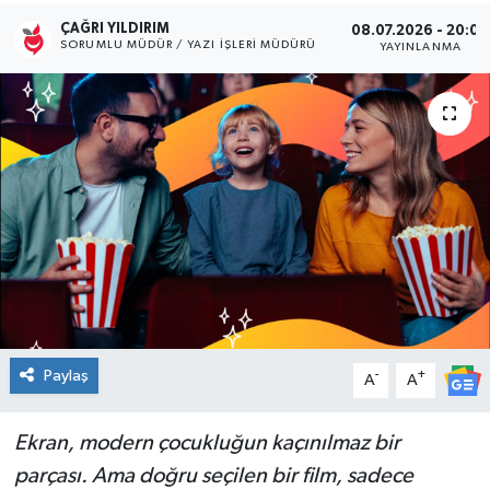
ÇAĞRI YILDIRIM
08.07.2026 - 20:00
Kültür Sanat
SORUMLU MÜDÜR / YAZI İŞLERI MÜDÜRÜ
YAYINLANMA
Magazin
Medya
Politika
Sağlık
Spor
Turizm
Paylaş
-
+
A
A
Yaşam
Ekran, modern çocukluğun kaçınılmaz bir
parçası. Ama doğru seçilen bir film, sadece