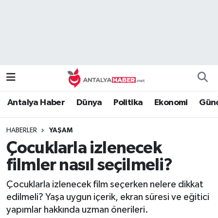
Bilim Teknoloji
Nöbetçi Eczaneler
Bölge
Hava Durumu
Dünya
Namaz Vakitleri
Antalya Haber
Dünya
Politika
Ekonomi
Günc
Eğitim
Trafik Durumu
HABERLER
YAŞAM
Ekonomi
Süper Lig Puan Durumu ve Fikstür
Çocuklarla izlenecek
Genel
Tüm Manşetler
filmler nasıl seçilmeli?
Çocuklarla izlenecek film seçerken nelere dikkat
Güncel
Son Dakika Haberleri
edilmeli? Yaşa uygun içerik, ekran süresi ve eğitici
yapımlar hakkında uzman önerileri.
Güvenlik
Haber Arşivi