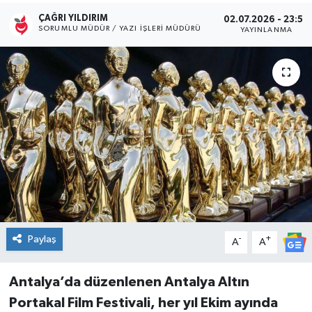
ÇAĞRI YILDIRIM
02.07.2026 - 23:55
Kültür Sanat
SORUMLU MÜDÜR / YAZI İŞLERI MÜDÜRÜ
YAYINLANMA
Magazin
Medya
Politika
Sağlık
Spor
Turizm
Paylaş
-
+
A
A
Yaşam
Antalya’da düzenlenen Antalya Altın
Portakal Film Festivali, her yıl Ekim ayında