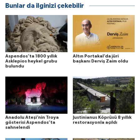
Bunlar da ilginizi çekebilir
Aspendos’ta 1800 yıllık
Altın Portakal’da jüri
Asklepios heykel grubu
başkanı Derviş Zaim oldu
bulundu
Anadolu Ateşi’nin Troya
Justinianus Köprüsü 8 yıllık
gösterisi Aspendos’ta
restorasyonla açıldı
sahnelendi