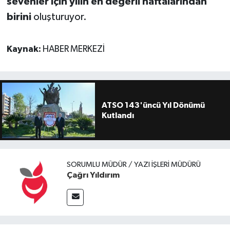
sevenler için yılın en değerli haftalarından
birini
oluşturuyor.
Kaynak:
HABER MERKEZİ
ATSO 143'üncü Yıl Dönümü
Kutlandı
SORUMLU MÜDÜR / YAZI İŞLERI MÜDÜRÜ
Çağrı Yıldırım