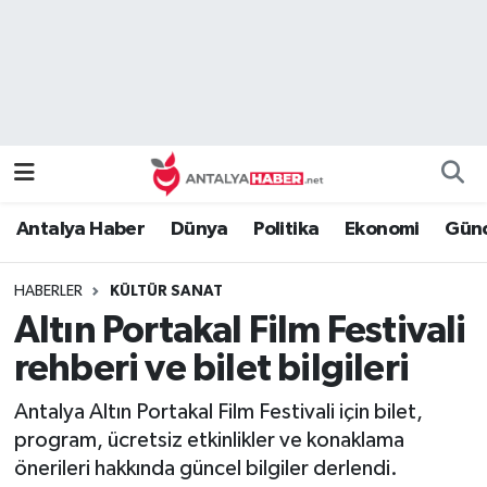
Bilim Teknoloji
Nöbetçi Eczaneler
Bölge
Hava Durumu
Dünya
Namaz Vakitleri
Antalya Haber
Dünya
Politika
Ekonomi
Günc
Eğitim
Trafik Durumu
HABERLER
KÜLTÜR SANAT
Ekonomi
Süper Lig Puan Durumu ve Fikstür
Altın Portakal Film Festivali
Genel
Tüm Manşetler
rehberi ve bilet bilgileri
Antalya Altın Portakal Film Festivali için bilet,
Güncel
Son Dakika Haberleri
program, ücretsiz etkinlikler ve konaklama
önerileri hakkında güncel bilgiler derlendi.
Güvenlik
Haber Arşivi