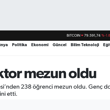
BITCOIN
79.591,74
%-1.
DOLAR
45,43620
%0.
ünya
Politika
Ekonomi
Güncel
Bilim Teknoloji
Eği
EURO
53,38690
%0.
STERLİN
61,60380
%0.
G.ALTIN
6862,09000
%0.
ktor mezun oldu
BİST100
14.598,00
ltesi’nden 238 öğrenci mezun oldu. Genç d
ni etti.