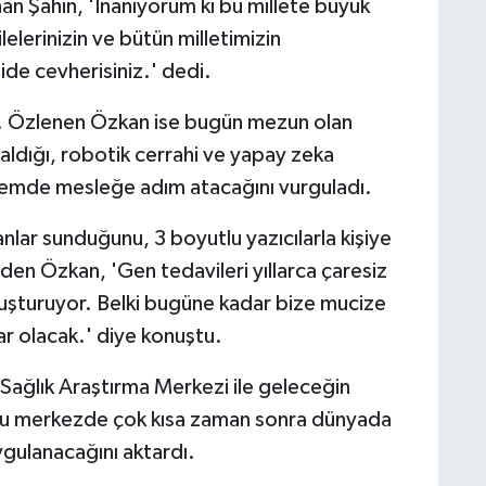
n Şahin, 'İnanıyorum ki bu millete büyük
lelerinizin ve bütün milletimizin
ide cevherisiniz.' dedi.
r. Özlenen Özkan ise bugün mezun olan
kaldığı, robotik cerrahi ve yapay zeka
 dönemde mesleğe adım atacağını vurguladı.
nlar sunduğunu, 3 boyutlu yazıcılarla kişiye
 eden Özkan, 'Gen tedavileri yıllarca çaresiz
 oluşturuyor. Belki bugüne kadar bize mucize
lar olacak.' diye konuştu.
Sağlık Araştırma Merkezi ile geleceğin
, bu merkezde çok kısa zaman sonra dünyada
gulanacağını aktardı.