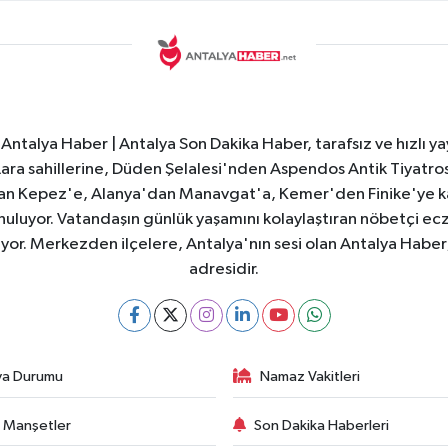
Antalya Haber | Antalya Son Dakika Haber, tarafsız ve hızlı yay
e Lara sahillerine, Düden Şelalesi'nden Aspendos Antik Tiyatr
dan Kepez'e, Alanya'dan Manavgat'a, Kemer'den Finike'ye kad
nuluyor. Vatandaşın günlük yaşamını kolaylaştıran nöbetçi ec
ıyor. Merkezden ilçelere, Antalya'nın sesi olan Antalya Haber; 
adresidir.
va Durumu
Namaz Vakitleri
 Manşetler
Son Dakika Haberleri