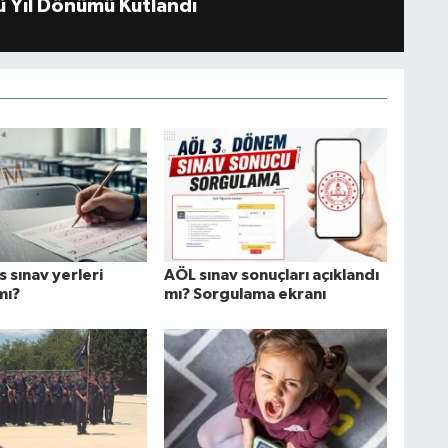
 Yıl Dönümü Kutlandı
s sınav yerleri
AÖL sınav sonuçları açıklandı
mı?
mı? Sorgulama ekranı