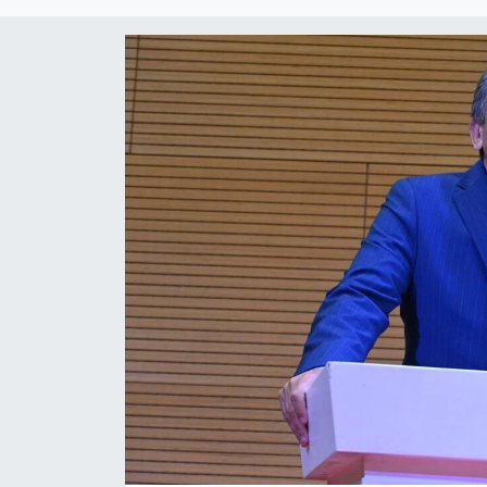
Kültür Sanat
Magazin
Medya
Politika
Sağlık
Spor
Turizm
Yaşam