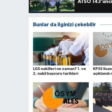
ATSO 143'üncü
Bunlar da ilginizi çekebilir
LGS nakilleri ne zaman? 1. ve
KPSS lisan
2. nakil başvuru tarihleri
açıklandı 