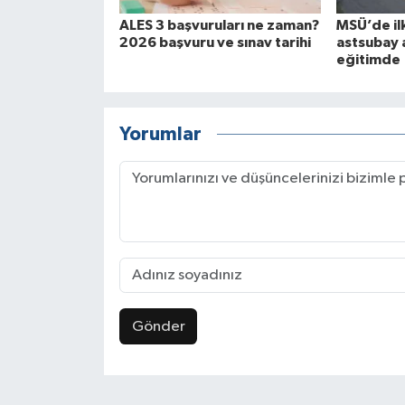
ALES 3 başvuruları ne zaman?
MSÜ’de il
2026 başvuru ve sınav tarihi
astsubay 
eğitimde
Yorumlar
Gönder